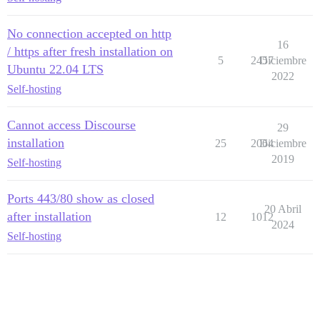
No connection accepted on http
16
/ https after fresh installation on
5
2457
Diciembre
Ubuntu 22.04 LTS
2022
Self-hosting
Cannot access Discourse
29
installation
25
2064
Diciembre
2019
Self-hosting
Ports 443/80 show as closed
20 Abril
after installation
12
1012
2024
Self-hosting