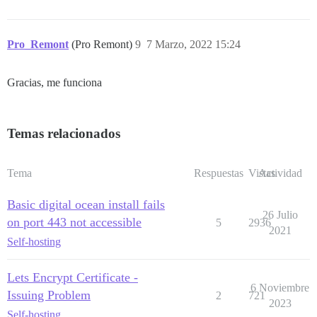
Pro_Remont
(Pro Remont)
9
7 Marzo, 2022 15:24
Gracias, me funciona
Temas relacionados
Tema
Respuestas
Vistas
Actividad
Basic digital ocean install fails
26 Julio
on port 443 not accessible
5
2936
2021
Self-hosting
Lets Encrypt Certificate -
6 Noviembre
Issuing Problem
2
721
2023
Self-hosting