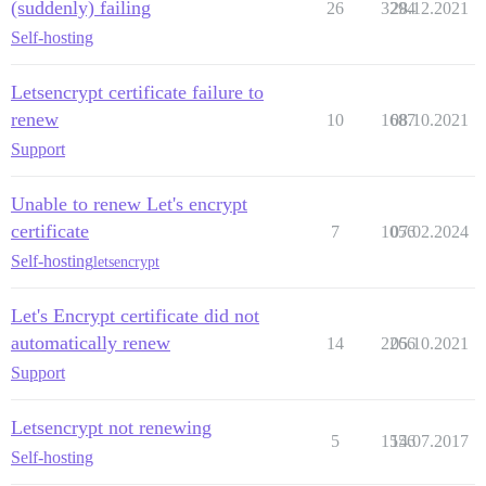
(suddenly) failing
26
3294
28.12.2021
Self-hosting
Letsencrypt certificate failure to
renew
10
1687
08.10.2021
Support
Unable to renew Let's encrypt
certificate
7
1056
07.02.2024
Self-hosting
letsencrypt
Let's Encrypt certificate did not
automatically renew
14
2266
05.10.2021
Support
Letsencrypt not renewing
5
1556
14.07.2017
Self-hosting