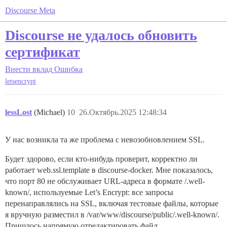
Discourse Meta
Discourse не удалось обновить
сертификат
Внести вклад
Ошибка
letsencrypt
lessLost
(Michael)
10
26.Октябрь.2025 12:48:34
У нас возникла та же проблема с невозобновлением SSL.
Будет здорово, если кто-нибудь проверит, корректно ли
работает web.ssl.template в discourse-docker. Мне показалось,
что порт 80 не обслуживает URL-адреса в формате /.well-
known/, используемые Let’s Encrypt: все запросы
перенаправлялись на SSL, включая тестовые файлы, которые
я вручную разместил в /var/www/discourse/public/.well-known/.
Пришлось напрямую отредактировать файл