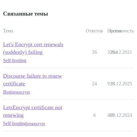
Связанные темы
Тема
Ответов
Просм.
Активность
Let's Encrypt cert renewals
(suddenly) failing
26
3294
28.12.2021
Self-hosting
Discourse failure to renew
certificate
24
978
23.12.2025
Bug
letsencrypt
LetsEncrypt certificate not
renewing
6
467
09.12.2024
Self-hosting
letsencrypt