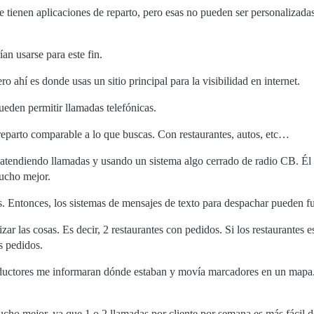
 tienen aplicaciones de reparto, pero esas no pueden ser personalizadas
n usarse para este fin.
ro ahí es donde usas un sitio principal para la visibilidad en internet.
den permitir llamadas telefónicas.
parto comparable a lo que buscas. Con restaurantes, autos, etc…
o atendiendo llamadas y usando un sistema algo cerrado de radio CB. Él
mucho mejor.
es. Entonces, los sistemas de mensajes de texto para despachar pueden fu
 las cosas. Es decir, 2 restaurantes con pedidos. Si los restaurantes es
s pedidos.
ductores me informaran dónde estaban y movía marcadores en un mapa. L
.
o mejor, ya que 1 o 2 llamadas por cliente por semana es más fácil de