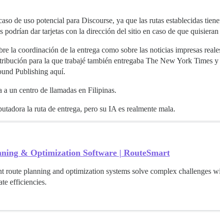
aso de uso potencial para Discourse, ya que las rutas establecidas tien
s podrían dar tarjetas con la dirección del sitio en caso de que quisiera
 la coordinación de la entrega como sobre las noticias impresas reales;
istribución para la que trabajé también entregaba The New York Times 
ound Publishing aquí.
a a un centro de llamadas en Filipinas.
utadora la ruta de entrega, pero su IA es realmente mala.
nning & Optimization Software | RouteSmart
nt route planning and optimization systems solve complex challenges wi
te efficiencies.