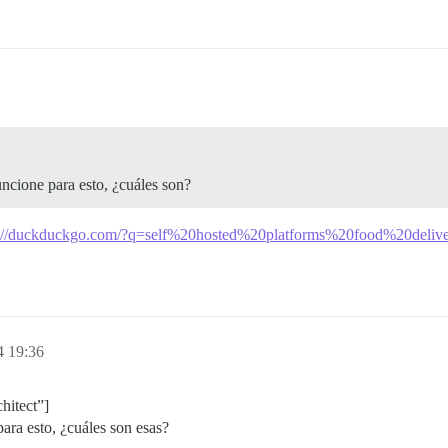
ncione para esto, ¿cuáles son?
s://duckduckgo.com/?q=self%20hosted%20platforms%20food%20deliv
4 19:36
hitect”]
ara esto, ¿cuáles son esas?