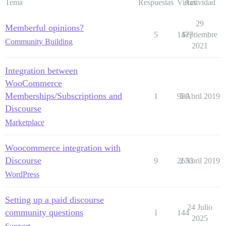
Tema
Respuestas
Vistas
Actividad
29
Memberful opinions?
5
1477
Septiembre
Community Building
2021
Integration between
WooCommerce
Memberships/Subscriptions and
1
980
5 Abril 2019
Discourse
Marketplace
Woocommerce integration with
Discourse
9
2655
2 Abril 2019
WordPress
Setting up a paid discourse
24 Julio
community questions
1
144
2025