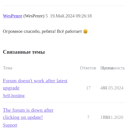
WesPenre
(WesPenre)
5
19.Май.2024 09:26:18
Огромное спасибо, ребята! Всё работает
Связанные темы
Тема
Ответов
Просм.
Активность
Forum doesn't work after latest
upgrade
17
486
17.05.2024
Self-hosting
The forum is down after
clicking on update!
7
1758
04.11.2020
Support