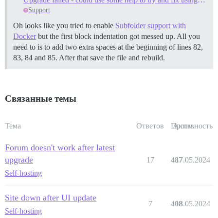
Support
Oh looks like you tried to enable
Subfolder support with
Docker
but the first block indentation got messed up. All you
need to is to add two extra spaces at the beginning of lines 82,
83, 84 and 85. After that save the file and rebuild.
Связанные темы
Тема
Ответов
Просм.
Активность
Forum doesn't work after latest
upgrade
17
487
17.05.2024
Self-hosting
Site down after UI update
7
408
18.05.2024
Self-hosting