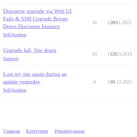
Discourse upgrade via Web UI
Fails & SSH Upgrade Brings
16
2209
26.11.2021
Down Discourse Instance
Self-hosting
Upgrade fail, Site down
10
1126
12.03.2019
Support
Lost my site again during an
update yesterday
6
168
18.12.2025
Self-hosting
Главная
Категории
Рекомендации