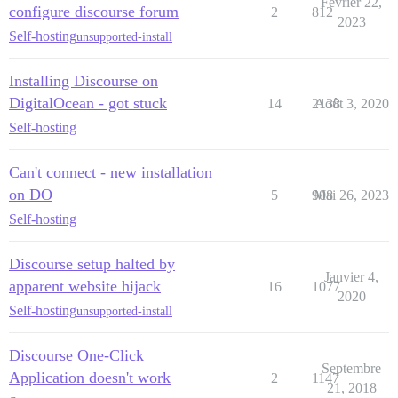
Février 22,
configure discourse forum
2
812
2023
Self-hosting
unsupported-install
Installing Discourse on
DigitalOcean - got stuck
14
2138
Août 3, 2020
Self-hosting
Can't connect - new installation
on DO
5
908
Mai 26, 2023
Self-hosting
Discourse setup halted by
Janvier 4,
apparent website hijack
16
1077
2020
Self-hosting
unsupported-install
Discourse One-Click
Septembre
Application doesn't work
2
1147
21, 2018