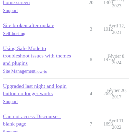
home screen
20
1309
2023
Support
Site broken after update
Avril 12,
3
1012
2021
Self-hosting
Using Safe Mode to
troubleshoot issues with themes
Février 8,
8
19762
and plugins
2024
Site Management
how-to
Upgraded last night and login
Février 20,
button no longer works
4
2658
2017
Support
Can not access Discourse -
Avril 11,
blank page
7
1693
2022
Support