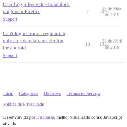
User Login Issue due to adblock
29 de Maio
plugins in Firefox
7
2070
de 2019
Support
Can't log in from a regular tab,
only a private tab, on Firefox
28 de Abril
10
1013
for android
de 2019
Support
Início
Categorias
Diretrizes
Termos de Serviço
Política de Privacidade
Desenvolvido por
Discourse
, melhor visualizado com o JavaScript
ativado