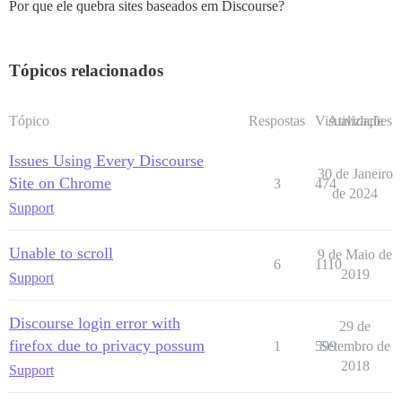
Por que ele quebra sites baseados em Discourse?
Tópicos relacionados
Tópico
Respostas
Visualizações
Atividade
Issues Using Every Discourse
30 de Janeiro
Site on Chrome
3
474
de 2024
Support
Unable to scroll
9 de Maio de
6
1110
2019
Support
Discourse login error with
29 de
firefox due to privacy possum
1
599
Setembro de
2018
Support