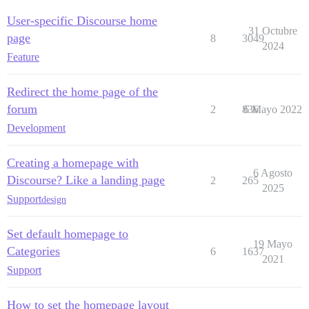
User-specific Discourse home
31 Octubre
page
8
3049
2024
Feature
Redirect the home page of the
forum
2
836
6 Mayo 2022
Development
Creating a homepage with
6 Agosto
Discourse? Like a landing page
2
265
2025
Support
design
Set default homepage to
19 Mayo
Categories
6
1637
2021
Support
How to set the homepage layout