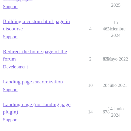
2025
Support
Building a custom html page in
15
discourse
4
463
Diciembre
2024
Support
Redirect the home page of the
forum
2
836
6 Mayo 2022
Development
Landing page customization
10
2645
7 Julio 2021
Support
Landing page (not landing page
14 Junio
plugin)
14
678
2024
Support