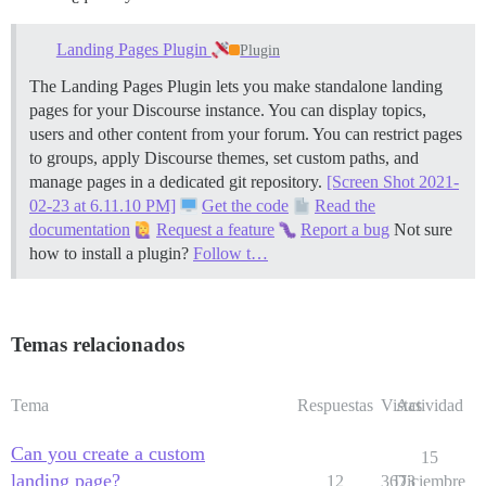
Landing Pages Plugin
Plugin
The Landing Pages Plugin lets you make standalone landing
pages for your Discourse instance. You can display topics,
users and other content from your forum. You can restrict pages
to groups, apply Discourse themes, set custom paths, and
manage pages in a dedicated git repository.
[Screen Shot 2021-
02-23 at 6.11.10 PM]
Get the code
Read the
documentation
Request a feature
Report a bug
Not sure
how to install a plugin?
Follow t…
Temas relacionados
Tema
Respuestas
Vistas
Actividad
Can you create a custom
15
landing page?
12
3673
Diciembre