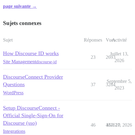
page suivante →
Sujets connexes
Sujet
Réponses
Vues
Activité
How Discourse ID works
Juillet 13,
23
2693
2026
Site Management
discourse-id
DiscourseConnect Provider
Septembre 5,
Questions
37
3284
2023
WordPress
Setup DiscourseConnect -
Official Single-Sign-On for
Discourse (sso)
46
457610
Mai 27, 2026
Integrations