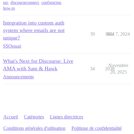
sso
,
discourseconnect
,
configuring
,
how-to
Integration into custom auth
system where emails are not
39
1621
Mai 7, 2024
unique?
SSO
email
What's Next for Discourse: Live
Novembre
AMA with Sam & Hawk
34
2038
20, 2025
Announcements
Accueil
Catégories
Lignes directrices
Conditions générales d'utilisation
Politique de confidentialité