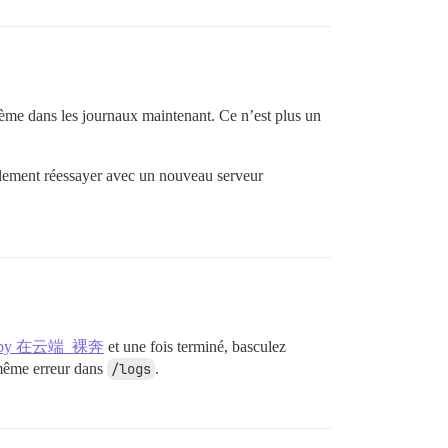
lème dans les journaux maintenant. Ce n’est plus un
implement réessayer avec un nouveau serveur
- #3 by 在云端_裸奔
et une fois terminé, basculez
a même erreur dans
/logs
.