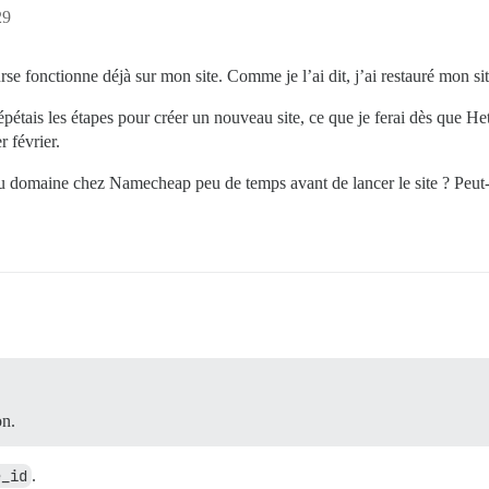
29
ourse fonctionne déjà sur mon site. Comme je l’ai dit, j’ai restauré mon s
 répétais les étapes pour créer un nouveau site, ce que je ferai dès que He
 février.
IP du domaine chez Namecheap peu de temps avant de lancer le site ? Peut
on.
e_id
.