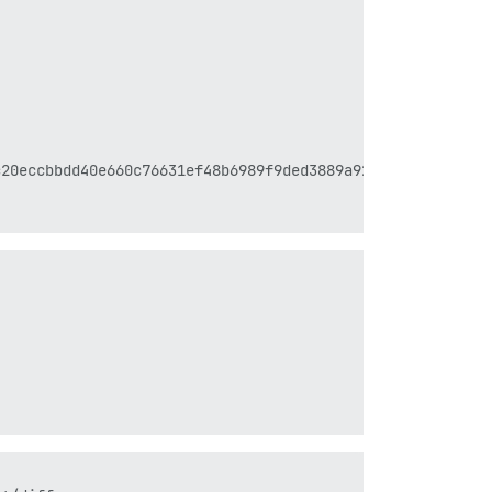
20eccbbdd40e660c76631ef48b6989f9ded3889a929eb*****/merge