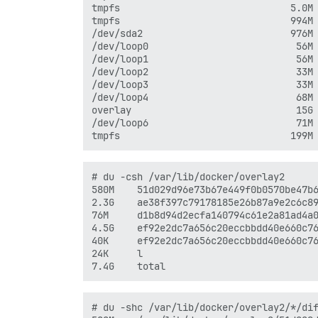
tmpfs                              5.0M 
tmpfs                              994M 
/dev/sda2                          976M 
/dev/loop0                          56M 
/dev/loop1                          56M 
/dev/loop2                          33M 
/dev/loop3                          33M 
/dev/loop4                          68M 
overlay                             15G 
/dev/loop6                          71M 
# du -csh /var/lib/docker/overlay2

580M    51d029d96e73b67e449f0b0570be47b6
2.3G    ae38f397c79178185e26b87a9e2c6c89
76M     d1b8d94d2ecfa140794c61e2a81ad4a0
4.5G    ef92e2dc7a656c20eccbbdd40e660c76
40K     ef92e2dc7a656c20eccbbdd40e660c76
24K     l

# du -shc /var/lib/docker/overlay2/*/dif