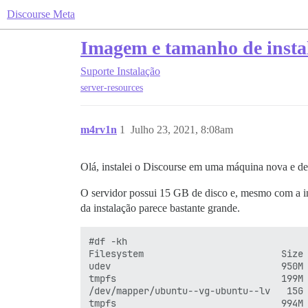
Discourse Meta
Imagem e tamanho de instal
Suporte
Instalação
server-resources
m4rv1n
1
Julho 23, 2021, 8:08am
Olá, instalei o Discourse em uma máquina nova e d
O servidor possui 15 GB de disco e, mesmo com a in
da instalação parece bastante grande.
#df -kh

Filesystem                         Size 
udev                               950M 
tmpfs                              199M 
/dev/mapper/ubuntu--vg-ubuntu--lv   15G 
tmpfs                              994M 