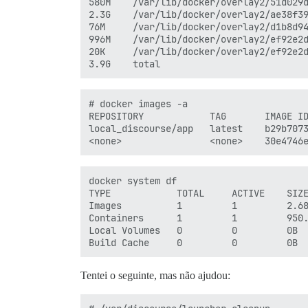
580M    /var/lib/docker/overlay2/51d029d
2.3G    /var/lib/docker/overlay2/ae38f39
76M     /var/lib/docker/overlay2/d1b8d94
996M    /var/lib/docker/overlay2/ef92e2d
20K     /var/lib/docker/overlay2/ef92e2d
# docker images -a

REPOSITORY            TAG       IMAGE ID
local_discourse/app   latest    b29b7073
docker system df

TYPE            TOTAL     ACTIVE    SIZE
Images          1         1         2.68
Containers      1         1         950.
Local Volumes   0         0         0B  
Tentei o seguinte, mas não ajudou: