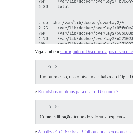
76M 	/var/lib/docker/overlay2/fb98649680b...

6.8G	total

# du -shc /var/lib/docker/overlay2/*

2.2G	/var/lib/docker/overlay2/05fa0e4df2...

76M 	/var/lib/docker/overlay2/58b000b1f5c...

4.7G	/var/lib/docker/overlay2/6271023fc7...

40K  	/var/lib/docker/overlay2/6271023fc7a...

2.3G	/var/lib/docker/overlay2/91d6adf7ad...

Veja também
Corrigindo o Discourse após disco che
481M	/var/lib/docker/overlay2/b6b06a7cee...

592M	/var/lib/docker/overlay2/d81e44d563...

76M 	/var/lib/docker/overlay2/fb98649680b...

Ed_S:
36K  	/var/lib/docker/overlay2/l

11G	total

Em outro caso, uso o nível mais baixo do Digita
e
Requisitos mínimos para usar o Discourse?
:
# docker system df

TYPE                TOTAL               
Images              4                   
Ed_S:
Containers          1                   
Local Volumes       0                   
Como calibração, tenho dois fóruns pequenos:
Build Cache         0                   
e
Atualização 2.6.0 beta 3 falhou em disco e/ou es