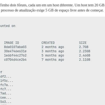
. Tenho dois fóruns, cada um em um host diferente. Um host tem 20 GB
processo de atualização exige 5 GB de espaço livre antes de começar.
unted on

  IMAGE ID            CREATED             SIZE

  8da0107aba03        2 months ago        2.7GB

  30e4746e631e        3 months ago        2.23GB

  1e6bf44c2762        5 months ago        2.46GB

  c0704d4ce2b4        7 months ago        2.11GB

f
