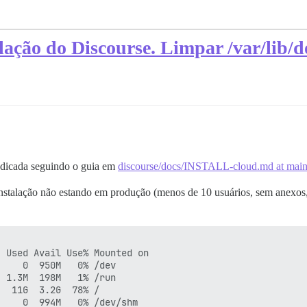
ação do Discourse. Limpar /var/lib/d
edicada seguindo o guia em
discourse/docs/INSTALL-cloud.md at main 
stalação não estando em produção (menos de 10 usuários, sem anexos,
 Used Avail Use% Mounted on

    0  950M   0% /dev

 1.3M  198M   1% /run

  11G  3.2G  78% /

    0  994M   0% /dev/shm
