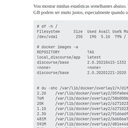
Vou mostrar minhas estatísticas semelhantes abaixo
GB podem ser muito justos, especialmente quando o 
# df -h /

Filesystem      Size  Used Avail Use% Mo
/dev/vda1        25G   19G  5.1G  79% /

# docker images -a

REPOSITORY            TAG               
local_discourse/app   latest            
discourse/base        2.0.20210415-1332 
<none>                <none>            
discourse/base        2.0.20201221-2020 
# du -shc /var/lib/docker/overlay2/*/dif
2.2G	/var/lib/docker/overlay2/05fa0e4df2...

76M 	/var/lib/docker/overlay2/58b000b1f5c...

20K  	/var/lib/docker/overlay2/6271023fc7a...

1.1G	/var/lib/docker/overlay2/6271023fc7...

2.3G	/var/lib/docker/overlay2/91d6adf7ad...

481M	/var/lib/docker/overlay2/b6b06a7cee...

592M	/var/lib/docker/overlay2/d81e44d563...
