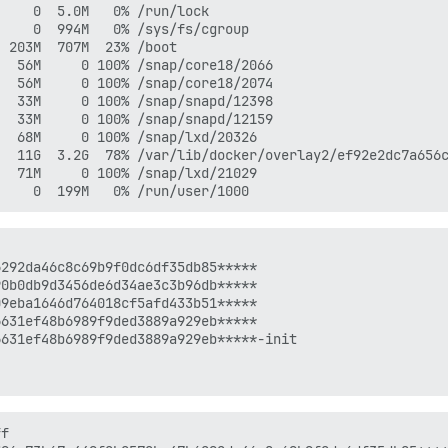
    0  5.0M   0% /run/lock

    0  994M   0% /sys/fs/cgroup

 203M  707M  23% /boot

  56M     0 100% /snap/core18/2066

  56M     0 100% /snap/core18/2074

  33M     0 100% /snap/snapd/12398

  33M     0 100% /snap/snapd/12159

  68M     0 100% /snap/lxd/20326

  11G  3.2G  78% /var/lib/docker/overlay2/ef92e2dc7a656c
  71M     0 100% /snap/lxd/21029

292da46c8c69b9f0dc6df35db85*****

0b0db9d3456de6d34ae3c3b96db*****

9eba1646d764018cf5afd433b51*****

631ef48b6989f9ded3889a929eb*****

631ef48b6989f9ded3889a929eb*****-init

f
