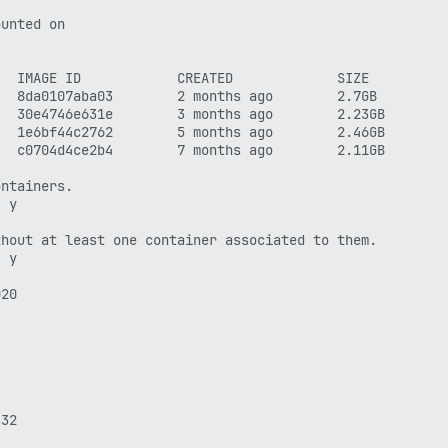
unted on

  IMAGE ID            CREATED             SIZE

  8da0107aba03        2 months ago        2.7GB

  30e4746e631e        3 months ago        2.23GB

  1e6bf44c2762        5 months ago        2.46GB

  c0704d4ce2b4        7 months ago        2.11GB

ntainers.

 y

hout at least one container associated to them.

 y

20

32
