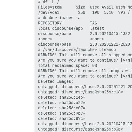
# df -h /

Filesystem      Size  Used Avail Use% Mo
/dev/vda1        25G   19G  5.1G  79% /

# docker images -a

REPOSITORY            TAG               
local_discourse/app   latest            
discourse/base        2.0.20210415-1332 
<none>                <none>            
discourse/base        2.0.20201221-2020 
# /var/discourse/launcher cleanup

WARNING! This will remove all stopped co
Are you sure you want to continue? [y/N]
Total reclaimed space: 0B

WARNING! This will remove all images wit
Are you sure you want to continue? [y/N]
Deleted Images:

untagged: discourse/base:2.0.20201221-20
untagged: discourse/base@sha256:e18*

deleted: sha256:1e6*

deleted: sha256:a22*

deleted: sha256:c07*

deleted: sha256:9b7*

deleted: sha256:87c*

untagged: discourse/base:2.0.20210415-13
untagged: discourse/base@sha256:b3b*
