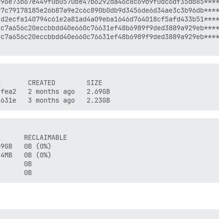
96e73b67e449f0b0570be47b6292da46c8c69b9f0dc6df35db85****
7c79178185e26b87a9e2c6c890b0db9d3456de6d34ae3c3b96db****
d2ecfa140794c61e2a81ad4a09eba1646d764018cf5afd433b51****
c7a656c20eccbbdd40e660c76631ef48b6989f9ded3889a929eb****
c7a656c20eccbbdd40e660c76631ef48b6989f9ded3889a929eb****
       CREATED        SIZE

fea2   2 months ago   2.69GB

      RECLAIMABLE

9GB   0B (0%)

4MB   0B (0%)

      0B
