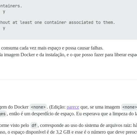
ntainers.

 y

hout at least one container associated to them.

 y

 consuma cada vez mais espaço e possa causar falhas.
a imagem Docker e da instalação, e o que posso fazer para liberar esp
magem do Docker
<none>
. (Edição:
parece
que, se uma imagem
<none>
ges
, então é um desperdício de espaço. Eu esperava que a limpeza do
forme visto pelo
df
, corresponde ao uso do sistema de arquivos raiz: 
so, o espaço disponível é de 3,2 GB e esse é o número que deve preocu