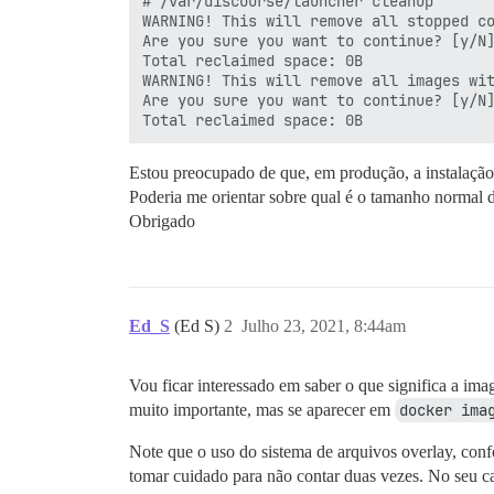
# /var/discourse/launcher cleanup

WARNING! This will remove all stopped co
Are you sure you want to continue? [y/N]
Total reclaimed space: 0B

WARNING! This will remove all images wit
Are you sure you want to continue? [y/N]
Estou preocupado de que, em produção, a instalação
Poderia me orientar sobre qual é o tamanho normal d
Obrigado
Ed_S
(Ed S)
2
Julho 23, 2021, 8:44am
Vou ficar interessado em saber o que significa a i
muito importante, mas se aparecer em
docker ima
Note que o uso do sistema de arquivos overlay, con
tomar cuidado para não contar duas vezes. No seu ca