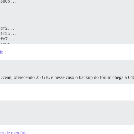
io
:
l Ocean, oferecendo 25 GB, e nesse caso o backup do fórum chega a 6
ACTIVE              SIZE                RECLAIMABLE

1                   5.155GB             4.689GB (90%)

1                   1.059GB             0B (0%)

0                   0B                  0B

0                   0B                  0B

paço de memória
: