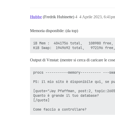
Hubbe
(Fredrik Hubinette)
4
4 Aprile 2023, 6:41p
Memoria disponibile: (da top)
iB Mem :  4041756 total,   108980 free, 
Output di Vmstat: (mentre si cerca di caricare le co
procs -----------memory---------- ---sw
PS: il mio sito è disponibile qui, se pu
[quote="Jay Pfaffman, post:2, topic:2605
Quanto è grande il tuo database?

[/quote]

Come faccio a controllare?