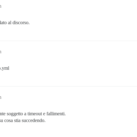
m
lato al discorso.
m
.yml
m
nte soggetto a timeout e fallimenti.
su cosa stia succedendo.