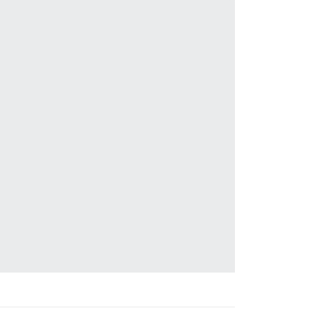
                                                  

                                                  

                                                  

                                                  

                                                  

                                                  

                                                  

                                                  

                                                  

                                                  

                                                  

                                                  

                                                  

                                                  

                                                  

                                                  

                                                  

                                                  

                                                  
