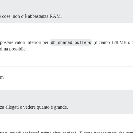
 le cose, non c’è abbastanza RAM.
ostare valori inferiori per
db_shared_buffers
(diciamo 128 MB o m
rima possibile.
pm
a allegati e vedere quanto è grande.