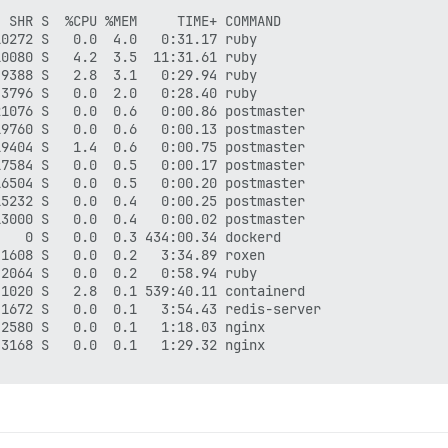
 SHR S  %CPU %MEM     TIME+ COMMAND                     
0272 S   0.0  4.0   0:31.17 ruby                        
0080 S   4.2  3.5  11:31.61 ruby                        
9388 S   2.8  3.1   0:29.94 ruby                        
3796 S   0.0  2.0   0:28.40 ruby                        
1076 S   0.0  0.6   0:00.86 postmaster                  
9760 S   0.0  0.6   0:00.13 postmaster                  
9404 S   1.4  0.6   0:00.75 postmaster                  
7584 S   0.0  0.5   0:00.17 postmaster                  
6504 S   0.0  0.5   0:00.20 postmaster                  
5232 S   0.0  0.4   0:00.25 postmaster                  
3000 S   0.0  0.4   0:00.02 postmaster                  
   0 S   0.0  0.3 434:00.34 dockerd                     
1608 S   0.0  0.2   3:34.89 roxen                       
2064 S   0.0  0.2   0:58.94 ruby                        
1020 S   2.8  0.1 539:40.11 containerd                  
1672 S   0.0  0.1   3:54.43 redis-server                
2580 S   0.0  0.1   1:18.03 nginx                       
3168 S   0.0  0.1   1:29.32 nginx                       