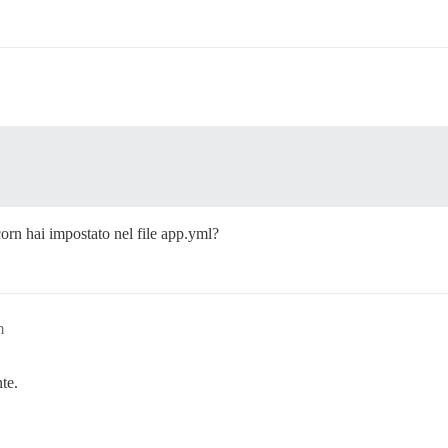
orn hai impostato nel file app.yml?
m
te.