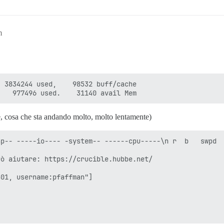
m
 3834244 used,    98532 buff/cache

se, cosa che sta andando molto, molto lentamente)
ap-- -----io---- -system-- ------cpu-----\n r  b   swpd 
ò aiutare: https://crucible.hubbe.net/

01, username:pfaffman"]
