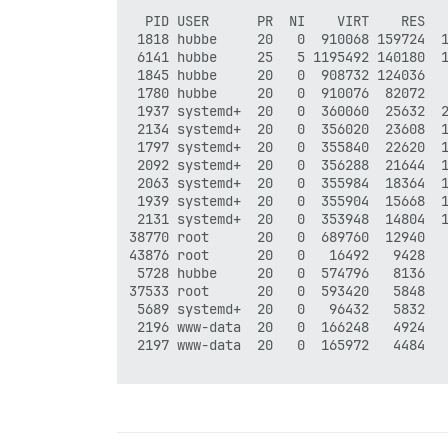
  PID USER      PR  NI    VIRT    RES   
 1818 hubbe     20   0  910068 159724  1
 6141 hubbe     25   5 1195492 140180  1
 1845 hubbe     20   0  908732 124036   
 1780 hubbe     20   0  910076  82072   
 1937 systemd+  20   0  360060  25632  2
 2134 systemd+  20   0  356020  23608  1
 1797 systemd+  20   0  355840  22620  1
 2092 systemd+  20   0  356288  21644  1
 2063 systemd+  20   0  355984  18364  1
 1939 systemd+  20   0  355904  15668  1
 2131 systemd+  20   0  353948  14804  1
38770 root      20   0  689760  12940   
43876 root      20   0   16492   9428   
 5728 hubbe     20   0  574796   8136   
37533 root      20   0  593420   5848   
 5689 systemd+  20   0   96432   5832   
 2196 www-data  20   0  166248   4924   
 2197 www-data  20   0  165972   4484   