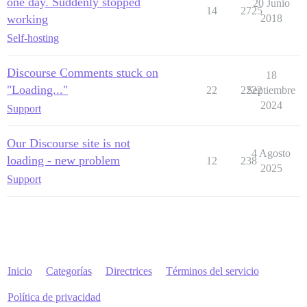
one day. Suddenly stopped
20 Junio
14
2725
working
2018
Self-hosting
Discourse Comments stuck on
18
"Loading..."
22
2222
Septiembre
2024
Support
Our Discourse site is not
4 Agosto
loading - new problem
12
238
2025
Support
Inicio
Categorías
Directrices
Términos del servicio
Política de privacidad