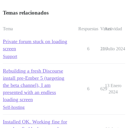
Temas relacionados
Tema
Respuestas
Vistas
Actividad
Private forum stuck on loading
screen
6
216
11 Julio 2024
Support
Rebuilding a fresh Discourse
install pre-Ember 5 (targeting
the beta channel), I am
13 Enero
6
629
presented with an endless
2024
loading screen
Self-hosting
Installed OK. Working fine for