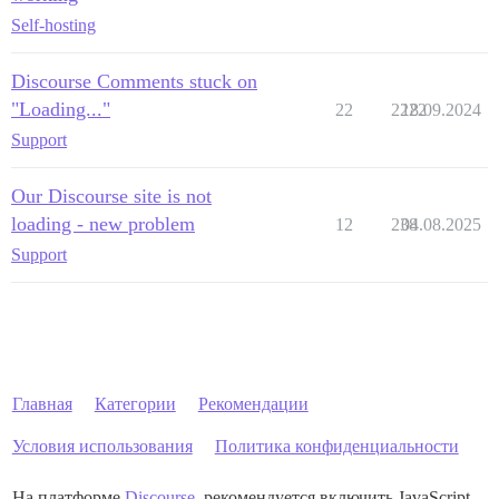
Self-hosting
Discourse Comments stuck on
"Loading..."
22
2222
18.09.2024
Support
Our Discourse site is not
loading - new problem
12
238
04.08.2025
Support
Главная
Категории
Рекомендации
Условия использования
Политика конфиденциальности
На платформе
Discourse
, рекомендуется включить JavaScript