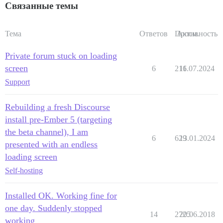
Связанные темы
Тема
Ответов
Просм.
Активность
Private forum stuck on loading
screen
6
216
11.07.2024
Support
Rebuilding a fresh Discourse
install pre-Ember 5 (targeting
the beta channel), I am
6
629
13.01.2024
presented with an endless
loading screen
Self-hosting
Installed OK. Working fine for
one day. Suddenly stopped
14
2725
20.06.2018
working