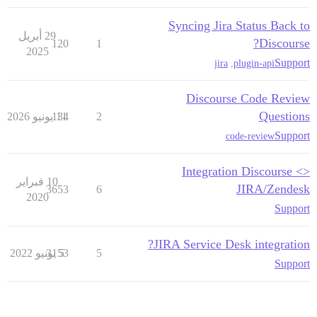
Syncing Jira Status Back to
29 أبريل
Discourse?
120
1
2025
Support
jira
,
plugin-api
Discourse Code Review
Questions
2
11 يونيو 2026
134
Support
code-review
Integration Discourse <>
10 فبراير
JIRA/Zendesk
3653
6
2020
Support
JIRA Service Desk integration?
5
5 يونيو 2022
3153
Support