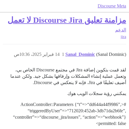
Discourse Meta
مزامنة تعليق Discourse Jira لا تعمل
الدعم
jira
(Sanal Dominic)
Sanal_Dominic
1
14 فبراير 2025، 10:36ص
لقد قمت بتكوين إضافة Jira في مجتمع Discourse الخاص بي،
وتعمل عملية إنشاء المشكلات وإرفاقها بشكل جيد. ولكن عندما
أضيف تعليقًا في Jira، فإنه لا ينعكس في Discourse.
يمكنني رؤية سجلات الويب هوك
#<ActionController::Parameters {“t”=>“dd644a44f9986”,
“triggeredByUser”=>“712020:452ab-3db71da2b6fe”,
“controller”=>“discourse_jira/issues”, “action”=>“webhook”}
permitted: false>