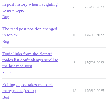
in post history when navigating
23
2924
28.08.2023
to new topic
Bug
The read post position changed
in topic?
10
1258
02.11.2022
Bug
Topic links from the “latest”
topics list don’t always scroll to
6
1509
17.06.2022
the last read post
Support
Editing a post takes me back
many posts (redux)
18
1386
08.10.2025
Bug