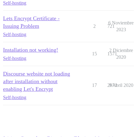
Self-hosting
Lets Encrypt Certificate -
6 Noviembre
Issuing Problem
2
721
2023
Self-hosting
Installation not working!
2 Diciembre
15
1571
2020
Self-hosting
Discourse website not loading
after installation without
17
2971
9 Abril 2020
enabling Let's Encrypt
Self-hosting