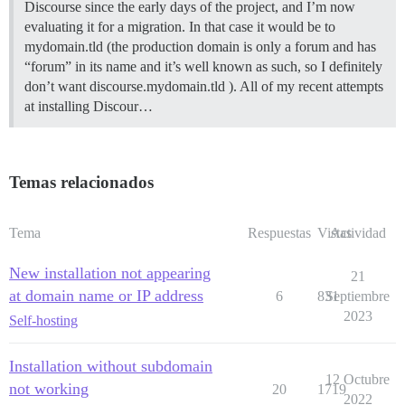
Discourse since the early days of the project, and I’m now
evaluating it for a migration. In that case it would be to
mydomain.tld (the production domain is only a forum and has
“forum” in its name and it’s well known as such, so I definitely
don’t want discourse.mydomain.tld ). All of my recent attempts
at installing Discour…
Temas relacionados
Tema
Respuestas
Vistas
Actividad
New installation not appearing
21
at domain name or IP address
6
831
Septiembre
2023
Self-hosting
Installation without subdomain
12 Octubre
not working
20
1719
2022