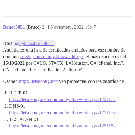
Bruce5051
(Bruce)
2
4 Noviembre, 2022 19:47
Hola
@dylanosborne0611
Aquí tienes una lista de certificados emitidos para ese nombre de
dominio
crt.sh | community.bloxworld.xyz
, el más reciente es del
15/10/2022
por C=US, ST=TX, L=Houston, O=“cPanel, Inc.”,
CN=“cPanel, Inc. Certification Authority”.
Usando
https://letsdebug.net/
veo problemas con los desafíos de
HTTP-01
https://letsdebug.net/community.bloxworld.xyz/1251177
DNS-01
https://letsdebug.net/community.bloxworld.xyz/1251178
TLS-ALPN-01
https://letsdebug.net/community.bloxworld.xyz/1251182