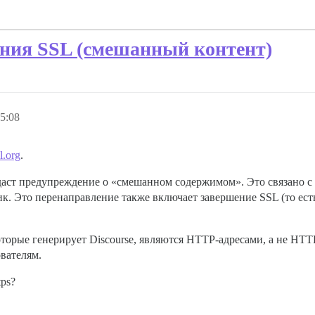
чания SSL (смешанный контент)
5:08
l.org
.
даст предупреждение о «смешанном содержимом». Это связано с т
к. Это перенаправление также включает завершение SSL (то ес
орые генерирует Discourse, являются HTTP-адресами, а не HTTPS
вателям.
tps?