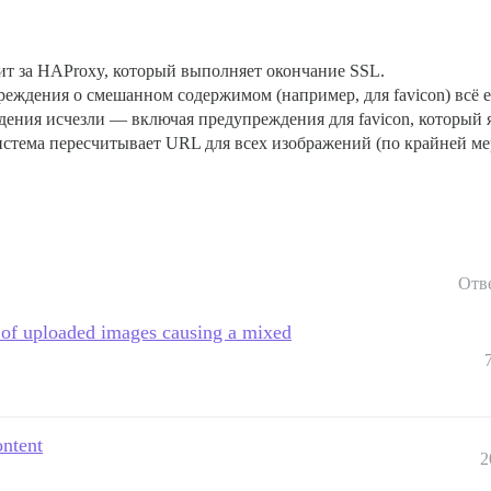
оит за HAProxy, который выполняет окончание SSL.
ждения о смешанном содержимом (например, для favicon) всё е
дения исчезли — включая предупреждения для favicon, который я
истема пересчитывает URL для всех изображений (по крайней м
Отв
l of uploaded images causing a mixed
ontent
2