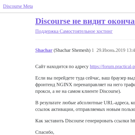
Discourse Meta
Discourse не видит окон
Поддержка
Самостоятельное хостинг
Shachar
(Shachar Shemesh)
1
29.Июнь.2019 13:4
Сайт находится по адресу
https://forum.practical-p
Если вы перейдете туда сейчас, ваш браузер вы
фронтенд NGINX перенаправляет на него трафи
прокси, а не на самом клиенте Discourse).
В результате любые абсолютные URL-адреса, кот
ссылок активации, отправляемых новым пользо
Как заставить Discourse генерировать ссылки ht
Спасибо,