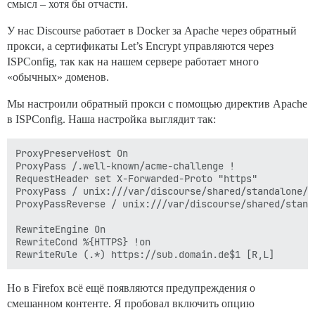
смысл – хотя бы отчасти.
У нас Discourse работает в Docker за Apache через обратный
прокси, а сертификаты Let’s Encrypt управляются через
ISPConfig, так как на нашем сервере работает много
«обычных» доменов.
Мы настроили обратный прокси с помощью директив Apache
в ISPConfig. Наша настройка выглядит так:
ProxyPreserveHost On

ProxyPass /.well-known/acme-challenge !

RequestHeader set X-Forwarded-Proto "https"

ProxyPass / unix:///var/discourse/shared/standalone/n
ProxyPassReverse / unix:///var/discourse/shared/stand
RewriteEngine On

RewriteCond %{HTTPS} !on

Но в Firefox всё ещё появляются предупреждения о
смешанном контенте. Я пробовал включить опцию