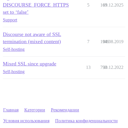
DISCOURSE_FORCE_HTTPS
5
163
09.12.2025
set to ‘false’
Support
Discourse not aware of SSL
termination (mixed content)
7
1949
08.08.2019
Self-hosting
Mixed SSL since upgrade
13
793
30.12.2022
Self-hosting
Главная
Категории
Рекомендации
Условия использования
Политика конфиденциальности