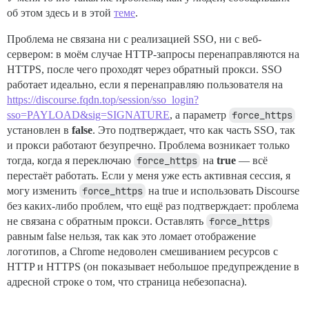
об этом здесь и в этой
теме
.
Проблема не связана ни с реализацией SSO, ни с веб-
сервером: в моём случае HTTP-запросы перенаправляются на
HTTPS, после чего проходят через обратный прокси. SSO
работает идеально, если я перенаправляю пользователя на
https://discourse.fqdn.top/session/sso_login?
sso=PAYLOAD&sig=SIGNATURE
, а параметр
force_https
установлен в
false
. Это подтверждает, что как часть SSO, так
и прокси работают безупречно. Проблема возникает только
тогда, когда я переключаю
force_https
на
true
— всё
перестаёт работать. Если у меня уже есть активная сессия, я
могу изменить
force_https
на true и использовать Discourse
без каких-либо проблем, что ещё раз подтверждает: проблема
не связана с обратным прокси. Оставлять
force_https
равным false нельзя, так как это ломает отображение
логотипов, а Chrome недоволен смешиванием ресурсов с
HTTP и HTTPS (он показывает небольшое предупреждение в
адресной строке о том, что страница небезопасна).