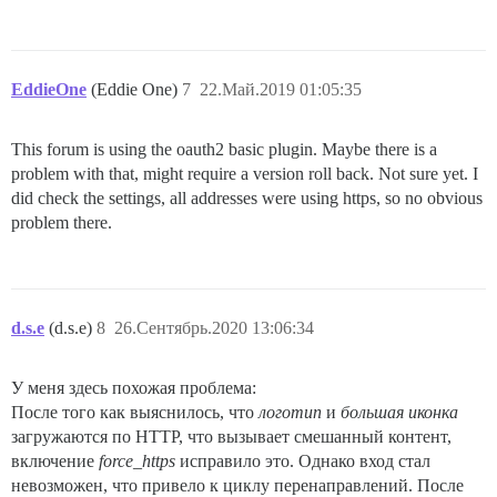
EddieOne
(Eddie One)
7
22.Май.2019 01:05:35
This forum is using the oauth2 basic plugin. Maybe there is a
problem with that, might require a version roll back. Not sure yet. I
did check the settings, all addresses were using https, so no obvious
problem there.
d.s.e
(d.s.e)
8
26.Сентябрь.2020 13:06:34
У меня здесь похожая проблема:
После того как выяснилось, что
логотип
и
большая иконка
загружаются по HTTP, что вызывает смешанный контент,
включение
force_https
исправило это. Однако вход стал
невозможен, что привело к циклу перенаправлений. После