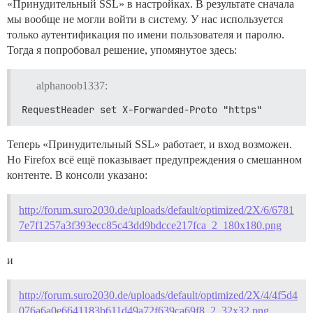
«Принудительный SSL» в настройках. В результате сначала
мы вообще не могли войти в систему. У нас используется
только аутентификация по имени пользователя и паролю.
Тогда я попробовал решение, упомянутое здесь:
alphanoob1337:
RequestHeader set X-Forwarded-Proto "https"
Теперь «Принудительный SSL» работает, и вход возможен.
Но Firefox всё ещё показывает предупреждения о смешанном
контенте. В консоли указано:
http://forum.suro2030.de/uploads/default/optimized/2X/6/6781
7e7f1257a3f393ecc85c43dd9bdcce217fca_2_180x180.png
и
http://forum.suro2030.de/uploads/default/optimized/2X/4/4f5d4
076a6a0e6641183b611d49a72f639ca69f8_2_32x32.png