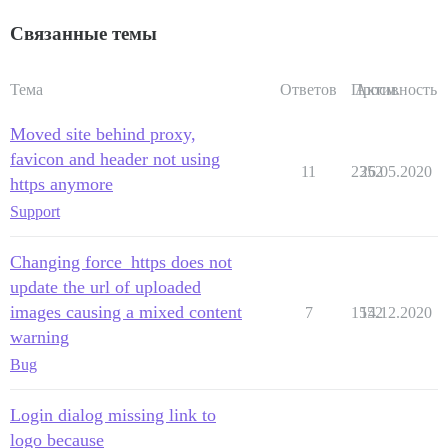
Связанные темы
Тема
Ответов
Просм.
Активность
Moved site behind proxy,
favicon and header not using
11
2352
26.05.2020
https anymore
Support
Changing force_https does not
update the url of uploaded
images causing a mixed content
7
1552
14.12.2020
warning
Bug
Login dialog missing link to
logo because