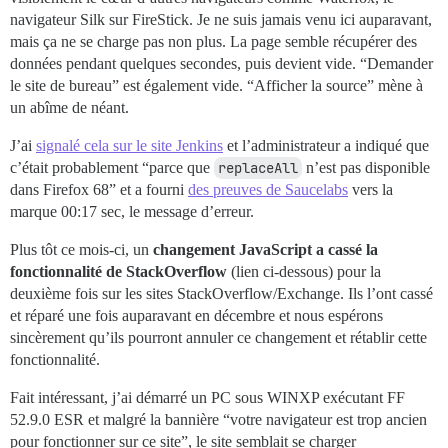
navigateur Silk sur FireStick. Je ne suis jamais venu ici auparavant,
mais ça ne se charge pas non plus. La page semble récupérer des
données pendant quelques secondes, puis devient vide. “Demander
le site de bureau” est également vide. “Afficher la source” mène à
un abîme de néant.
J’ai
signalé cela sur le site Jenkins
et l’administrateur a indiqué que
c’était probablement “parce que
replaceAll
n’est pas disponible
dans Firefox 68” et a fourni
des preuves de Saucelabs
vers la
marque 00:17 sec, le message d’erreur.
Plus tôt ce mois-ci, un
changement JavaScript a cassé la
fonctionnalité de StackOverflow
(lien ci-dessous) pour la
deuxième fois sur les sites StackOverflow/Exchange. Ils l’ont cassé
et réparé une fois auparavant en décembre et nous espérons
sincèrement qu’ils pourront annuler ce changement et rétablir cette
fonctionnalité.
Fait intéressant, j’ai démarré un PC sous WINXP exécutant FF
52.9.0 ESR et malgré la bannière “votre navigateur est trop ancien
pour fonctionner sur ce site”, le site semblait se charger