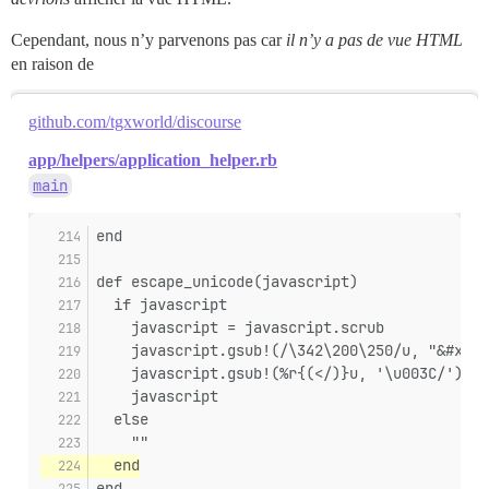
Cependant, nous n’y parvenons pas car
il n’y a pas de vue HTML
en raison de
github.com/tgxworld/discourse
app/helpers/application_helper.rb
main
end
def escape_unicode(javascript)
  if javascript
    javascript = javascript.scrub
    javascript.gsub!(/\342\200\250/u, "&#x202
    javascript.gsub!(%r{(</)}u, '\u003C/')
    javascript
  else
    ""
  end
end