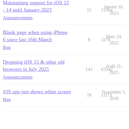
Maintaining support for iOS 12
Janvier 16,
- 14 until January 2023
22
21964
2023
Announcements
Blank page when using iPhone
Mars 24,
6 since last 16th March
8
2270
2022
Bug
Dropping iOS 15 & other old
Août 21,
browsers in July 2025
143
63542
2025
Announcements
iOS app just shows white screen
Novembre 5,
79
11173
2018
Bug