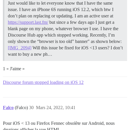
Just would like to let everyone know that I have the same
issue. I have an iPhone 6S running iOS 12.2, which btw I
don’t plan on replacing or updating. I am an active user at
https://support.last.fm/
but since a few days ago I just get a
blank page on my phone, whatever browser I use. I have the
Discourse Hub app which stopped working. Recently, I’m
only shown the “browser is too old” banner" as shown below:
[IMG_2094]
Will this issue be fixed for iOS <13 users? I don’t
want to buy a new ph…
1 « J'aime »
Discourse forum stopped loading on iOS 12
Falco
(Falco)
30
Mars 24, 2022, 10:41
Pour iOS < 13 ou Firefox Fennec obsolète sur Android, nous
devrions
afficher la vue HTML.