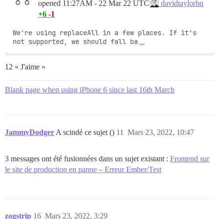
opened
11:27AM - 22 Mar 22 UTC
davidtaylorhq
+6
-1
We're using replaceAll in a few places. If it's 
not supported, we should fall ba
…
12 « J'aime »
Blank page when using iPhone 6 since last 16th March
JammyDodger
A scindé ce sujet ()
11
Mars 23, 2022, 10:47
3 messages ont été fusionnées dans un sujet existant :
Frontend sur
le site de production en panne – Erreur Ember/Test
zogstrip
16
Mars 23, 2022, 3:29