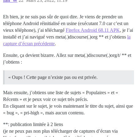
Ian_W
22
Mars 23, 2022, 11:19
Eh bien, je ne suis pas sûr de quoi dire. Je viens de prendre un
téléphone Android réinitialisé en usine (exécutant 7.0 car c’est un
vieux téléphone), j’ai téléchargé
Firefox Android 68.11 APK
, je l’ai
installé et j’ai navigué vers meta(.)discourse(.)org ** et j’obtiens
la
capture d’écran précédente
.
Ensuite, ça devient bizarre. Allez sur meta(.)discourse(.)org/t/ ** et
j’obtiens :
« Oups ! Cette page n’existe pas ou est privée.
Mais ensuite, j’obtiens une liste de sujets « Populaires » et «
Récents » et je peux voir ce sujet très précis.
En cliquant sur le sujet, je vois maintenant le titre du sujet, ainsi que
« bug », « pri-high », mais aucun contenu.
**: publication limitée à 2 liens
(je ne peux pas non plus télécharger de captures d’écran via