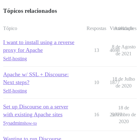
Tópicos relacionados
Tópico
Respostas
Visualizações
Atividade
I want to install using a reverse
8 de Agosto
proxy for Apache
13
4698
de 2021
Self-hosting
Apache w/ SSL + Discourse:
18 de Julho
Next steps?
10
1877
de 2020
Self-hosting
Set up Discourse on a server
18 de
with existing Apache sites
16
22777
Setembro de
2020
Sysadmins
how-to
Wanting to run Discourse