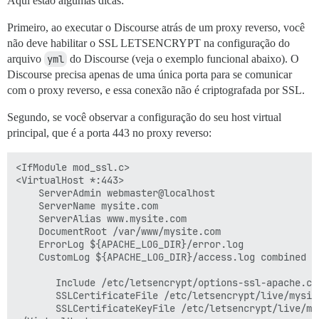
Aqui estão algumas dicas:
Primeiro, ao executar o Discourse atrás de um proxy reverso, você
não deve habilitar o SSL LETSENCRYPT na configuração do
arquivo
yml
do Discourse (veja o exemplo funcional abaixo). O
Discourse precisa apenas de uma única porta para se comunicar
com o proxy reverso, e essa conexão não é criptografada por SSL.
Segundo, se você observar a configuração do seu host virtual
principal, que é a porta 443 no proxy reverso:
<IfModule mod_ssl.c>

<VirtualHost *:443>

	ServerAdmin webmaster@localhost

	ServerName mysite.com

	ServerAlias www.mysite.com

	DocumentRoot /var/www/mysite.com

	ErrorLog ${APACHE_LOG_DIR}/error.log

	CustomLog ${APACHE_LOG_DIR}/access.log combined

       Include /etc/letsencrypt/options-ssl-apache.con
       SSLCertificateFile /etc/letsencrypt/live/mysit
       SSLCertificateKeyFile /etc/letsencrypt/live/my