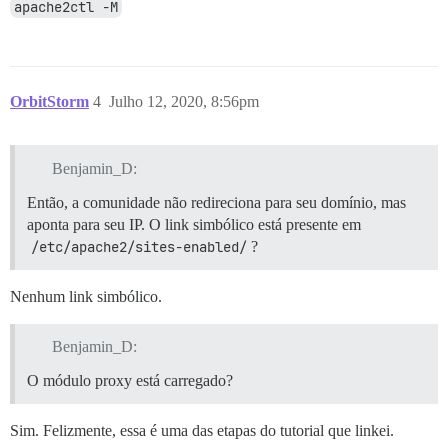
apache2ctl -M
  DISCOURSE_SMTP_USER_NAME: my-smtp-username

  DISCOURSE_SMTP_PASSWORD: "my-smtp-password"

  #DISCOURSE_SMTP_ENABLE_START_TLS: true           # 
  ## Se você adicionou o modelo Lets Encrypt, descome
  LETSENCRYPT_ACCOUNT_EMAIL: myemail

OrbitStorm
4
Julho 12, 2020, 8:56pm
  ## O endereço http ou https do CDN para esta instân
  ## consulte https://meta.discourse.org/t/14857 para 
Benjamin_D:
  #DISCOURSE_CDN_URL: https://discourse-cdn.example.co
Então, a comunidade não redireciona para seu domínio, mas
## O contêiner Docker é stateless; todos os dados são
volumes:

aponta para seu IP. O link simbólico está presente em
  - volume:

/etc/apache2/sites-enabled/
?
      host: /var/discourse/shared/standalone

      guest: /shared

  - volume:

Nenhum link simbólico.
      host: /var/discourse/shared/standalone/log/var-l
      guest: /var/log

Benjamin_D:
## Plugins vão aqui

O módulo proxy está carregado?
## consulte https://meta.discourse.org/t/19157 para de
hooks:

  after_code:

Sim. Felizmente, essa é uma das etapas do tutorial que linkei.
    - exec:
