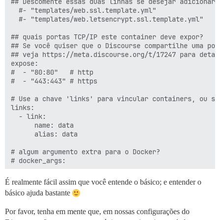
## Descomente essas duas linhas se desejar adicionar 
  #- "templates/web.ssl.template.yml"

  #- "templates/web.letsencrypt.ssl.template.yml"

## quais portas TCP/IP este container deve expor?

## Se você quiser que o Discourse compartilhe uma por
## veja https://meta.discourse.org/t/17247 para detalh
expose:

#  - "80:80"   # http

#  - "443:443" # https

# Use a chave 'links' para vincular containers, ou se
links:

  - link:

      name: data

      alias: data

# algum argumento extra para o Docker?

# docker_args:

params:

É realmente fácil assim que você entende o básico; e entender o
  ## Qual revisão do Git este container deve usar? (p
básico ajuda bastante
  #version: latest

  db_shared_buffers: "4GB"

Por favor, tenha em mente que, em nossas configurações do