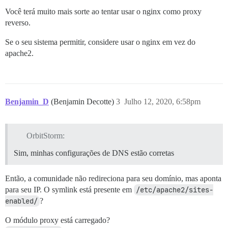
env:

Você terá muito mais sorte ao tentar usar o nginx como proxy
  LANG: en_US.UTF-8

  # DISCOURSE_DEFAULT_LOCALE: en

reverso.
  ## Quantas solicitações web simultâneas são suporta
Se o seu sistema permitir, considere usar o nginx em vez do
  ## será definido automaticamente pelo bootstrap com
apache2.
  UNICORN_WORKERS: 2

  ## TODO: O nome de domínio ao qual esta instância d
  ## Obrigatório. O Discourse não funcionará com um nú
  DISCOURSE_HOSTNAME: community.mysite.com

Benjamin_D
(Benjamin Decotte)
3
Julho 12, 2020, 6:58pm
  ## Descomente se quiser que o contêiner seja iniciad
  ## nome de host (-h option) especificado acima (pad
  #DOCKER_USE_HOSTNAME: true

OrbitStorm:
  ## TODO: Lista de e-mails separados por vírgula que
Sim, minhas configurações de DNS estão corretas
  ## no cadastro inicial, exemplo 'user1@example.com,u
  DISCOURSE_DEVELOPER_EMAILS: 'myemail'

Então, a comunidade não redireciona para seu domínio, mas aponta
  ## TODO: O servidor de e-mail SMTP usado para valid
para seu IP. O symlink está presente em
/etc/apache2/sites-
  ## ENDEREÇO SMTP, nome de usuário e senha são obriga
enabled/
?
  ## AVISO: o caractere '#' na senha SMTP pode causar 
  DISCOURSE_SMTP_ADDRESS: smtp.mailgun.org

O módulo proxy está carregado?
  DISCOURSE_SMTP_PORT: 587
