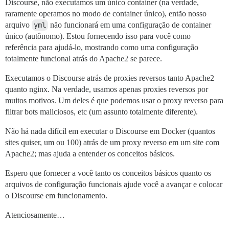
Discourse, não executamos um único container (na verdade,
env:

  LC_ALL: en_US.UTF-8

raramente operamos no modo de container único), então nosso
  LANG: en_US.UTF-8

arquivo
yml
não funcionará em uma configuração de container
  LANGUAGE: en_US.UTF-8

único (autônomo). Estou fornecendo isso para você como
referência para ajudá-lo, mostrando como uma configuração
  # DISCOURSE_DEFAULT_LOCALE: en

totalmente funcional atrás do Apache2 se parece.
  ## Quantas solicitações web simultâneas são suporta
  ## será definido automaticamente pelo bootstrap com
Executamos o Discourse atrás de proxies reversos tanto Apache2
  #UNICORN_WORKERS: 3

quanto nginx. Na verdade, usamos apenas proxies reversos por
  UNICORN_WORKERS: 8

muitos motivos. Um deles é que podemos usar o proxy reverso para
filtrar bots maliciosos, etc (um assunto totalmente diferente).
  ## TODO: O nome de domínio ao qual esta instância d
  DISCOURSE_HOSTNAME: 'discourse.your-great-web-site.c
Não há nada difícil em executar o Discourse em Docker (quantos
  ## Descomente se quiser que o container seja iniciad
sites quiser, um ou 100) atrás de um proxy reverso em um site com
  ## nome de host (-h option) especificado acima (pad
Apache2; mas ajuda a entender os conceitos básicos.
  #DOCKER_USE_HOSTNAME: true

Espero que fornecer a você tanto os conceitos básicos quanto os
  ## TODO: Lista de e-mails delimitados por vírgula q
arquivos de configuração funcionais ajude você a avançar e colocar
  ## no cadastro inicial, exemplo 'user1@example.com,u
o Discourse em funcionamento.
  DISCOURSE_DEVELOPER_EMAILS: 'tim@discourse.your-grea
  ## TODO: O servidor de e-mail SMTP usado para valid
Atenciosamente…
  ## Endereço SMTP, nome de usuário e senha são obriga