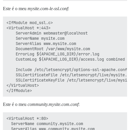
Este é o meu
mysite.com-le-ssl.conf
:
<IfModule mod_ssl.c>

<VirtualHost *:443>

    ServerAdmin webmaster@localhost

    ServerName mysite.com

    ServerAlias www.mysite.com

    DocumentRoot /var/www/mysite.com

    ErrorLog ${APACHE_LOG_DIR}/error.log

    CustomLog ${APACHE_LOG_DIR}/access.log combined

    Include /etc/letsencrypt/options-ssl-apache.conf

    SSLCertificateFile /etc/letsencrypt/live/mysite.co
    SSLCertificateKeyFile /etc/letsencrypt/live/mysite
</VirtualHost>

Este é o meu
community.mysite.com.conf
:
<VirtualHost *:80>

  ServerName community.mysite.com

  ServerAlias www.community.mysite.com
