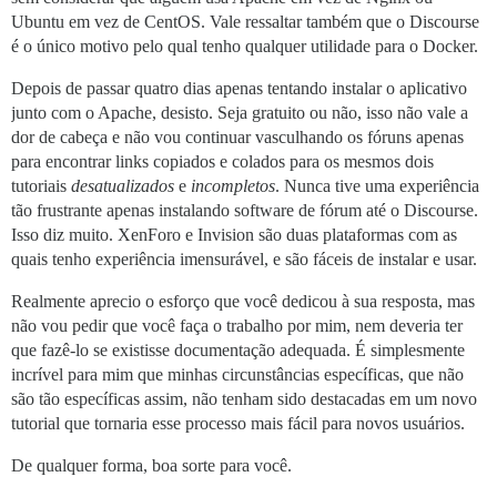
      guest: /shared

Ubuntu em vez de CentOS. Vale ressaltar também que o Discourse
  - volume:

é o único motivo pelo qual tenho qualquer utilidade para o Docker.
      host: /var/discourse/shared/socket-only/log/var-
      guest: /var/log

Depois de passar quatro dias apenas tentando instalar o aplicativo
## Plugins vão aqui

junto com o Apache, desisto. Seja gratuito ou não, isso não vale a
## veja https://meta.discourse.org/t/19157 para detalh
dor de cabeça e não vou continuar vasculhando os fóruns apenas
hooks:

para encontrar links copiados e colados para os mesmos dois
  after_code:

tutoriais
desatualizados
e
incompletos
. Nunca tive uma experiência
    - exec:

        cd: $home/plugins

tão frustrante apenas instalando software de fórum até o Discourse.
        cmd:

Isso diz muito. XenForo e Invision são duas plataformas com as
          - git clone https://github.com/discourse/doc
quais tenho experiência imensurável, e são fáceis de instalar e usar.
          - git clone https://github.com/discourse/dis
          - git clone https://github.com/discourse/di
Realmente aprecio o esforço que você dedicou à sua resposta, mas
          - git clone https://github.com/discourse/dis
não vou pedir que você faça o trabalho por mim, nem deveria ter
          - git clone https://github.com/discourse/di
          - git clone https://github.com/unixneo/legac
que fazê-lo se existisse documentação adequada. É simplesmente
incrível para mim que minhas circunstâncias específicas, que não
## Lembre-se, esta é a sintaxe YAML - você só pode te
são tão específicas assim, não tenham sido destacadas em um novo
run:

tutorial que tornaria esse processo mais fácil para novos usuários.
  - exec: echo "Início dos comandos personalizados"

De qualquer forma, boa sorte para você.
  ## Se quiser configurar login por senha para root, 
  ## Use apenas uma das seguintes linhas:
