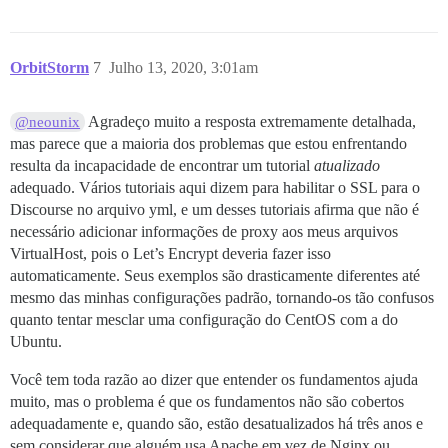
  # AVISO: o caractere '#' na senha SMTP pode causar p
  DISCOURSE_SMTP_ADDRESS: smtp.gmail.com

  DISCOURSE_SMTP_PORT: 587

  DISCOURSE_SMTP_USER_NAME: not_for_reply@discourse.y
OrbitStorm
7
Julho 13, 2020, 3:01am
  DISCOURSE_SMTP_PASSWORD: my_super_secret_cool_passwo
  #DISCOURSE_SMTP_ENABLE_START_TLS: true           # 
Agradeço muito a resposta extremamente detalhada,
@neounix
  ## Se você adicionou o modelo Lets Encrypt, descome
mas parece que a maioria dos problemas que estou enfrentando
  #LETSENCRYPT_ACCOUNT_EMAIL: me@example.com

resulta da incapacidade de encontrar um tutorial
atualizado
  ## TODO: configurar conectividade com os bancos de d
adequado. Vários tutoriais aqui dizem para habilitar o SSL para o
  DISCOURSE_DB_SOCKET: ''

Discourse no arquivo yml, e um desses tutoriais afirma que não é
  #DISCOURSE_DB_USERNAME: discourse

necessário adicionar informações de proxy aos meus arquivos
  DISCOURSE_DB_PASSWORD: another_super_secret_cool_pas
VirtualHost, pois o Let’s Encrypt deveria fazer isso
  DISCOURSE_DB_HOST: data

automaticamente. Seus exemplos são drasticamente diferentes até
  DISCOURSE_REDIS_HOST: data

mesmo das minhas configurações padrão, tornando-os tão confusos
  DISCOURSE_MAXMIND_LICENSE_KEY: my_max_mind_key

quanto tentar mesclar uma configuração do CentOS com a do
  ## O endereço http ou https do CDN para esta instân
Ubuntu.
  ## veja https://meta.discourse.org/t/14857 para deta
  #DISCOURSE_CDN_URL: https://discourse-cdn.example.co
Você tem toda razão ao dizer que entender os fundamentos ajuda
muito, mas o problema é que os fundamentos não são cobertos
volumes:

  - volume:

adequadamente e, quando são, estão desatualizados há três anos e
      host: /var/discourse/shared/socket-only

sem considerar que alguém usa Apache em vez de Nginx ou