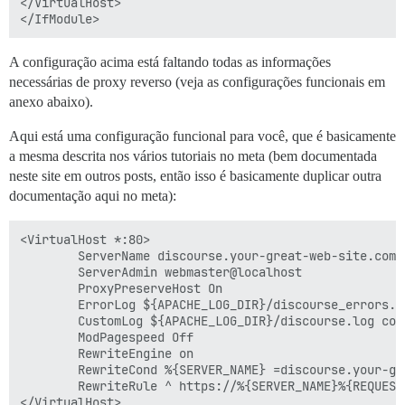
</VirtualHost>

A configuração acima está faltando todas as informações
necessárias de proxy reverso (veja as configurações funcionais em
anexo abaixo).
Aqui está uma configuração funcional para você, que é basicamente
a mesma descrita nos vários tutoriais no meta (bem documentada
neste site em outros posts, então isso é basicamente duplicar outra
documentação aqui no meta):
<VirtualHost *:80>

        ServerName discourse.your-great-web-site.com

        ServerAdmin webmaster@localhost

        ProxyPreserveHost On

        ErrorLog ${APACHE_LOG_DIR}/discourse_errors.lo
        CustomLog ${APACHE_LOG_DIR}/discourse.log comb
        ModPagespeed Off

        RewriteEngine on

        RewriteCond %{SERVER_NAME} =discourse.your-gre
        RewriteRule ^ https://%{SERVER_NAME}%{REQUEST