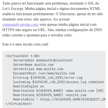
Tudo parece ter funcionado sem problemas, incluindo o SSL do
Let’s Encrypt. Minha página inicial e alguns documentos HTML
estáticos funcionam perfeitamente. O Discourse, apesar de ter sido
instalado sem erros, não aparece. Ao acessar
community.mysite.com
, vejo apenas minha página inicial com
HTTPS não seguro na URL. Sim, minhas configurações de DNS
estão corretas e apontam para o servidor certo.
Este é o meu
mysite.com.conf
:
<VirtualHost *:80>

    ServerAdmin webmaster@localhost

    ServerName mysite.com

    ServerAlias www.mysite.com

    DocumentRoot /var/www/mysite.com

    ErrorLog ${APACHE_LOG_DIR}/error.log

    CustomLog ${APACHE_LOG_DIR}/access.log combined

    RewriteEngine on

    RewriteCond %{SERVER_NAME} =www.mysite.com [OR]

    RewriteCond %{SERVER_NAME} =mysite.com

    RewriteRule ^ https://%{SERVER_NAME}%{REQUEST_URI