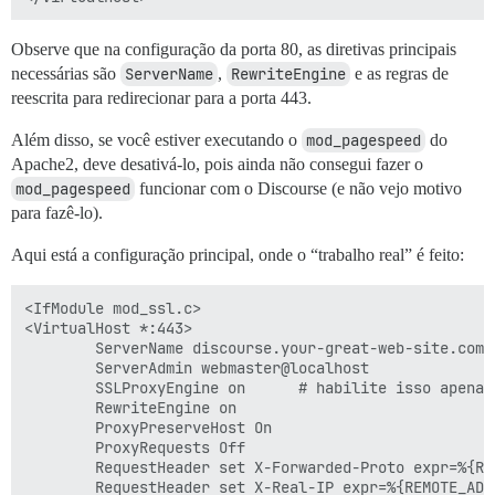
Observe que na configuração da porta 80, as diretivas principais
necessárias são
ServerName
,
RewriteEngine
e as regras de
reescrita para redirecionar para a porta 443.
Além disso, se você estiver executando o
mod_pagespeed
do
Apache2, deve desativá-lo, pois ainda não consegui fazer o
mod_pagespeed
funcionar com o Discourse (e não vejo motivo
para fazê-lo).
Aqui está a configuração principal, onde o “trabalho real” é feito:
<IfModule mod_ssl.c>

<VirtualHost *:443>

        ServerName discourse.your-great-web-site.com

        ServerAdmin webmaster@localhost

        SSLProxyEngine on      # habilite isso apenas
  	    RewriteEngine on

  	    ProxyPreserveHost On

  	    ProxyRequests Off

  	    RequestHeader set X-Forwarded-Proto expr=%{REQUEST_SCHEME}

 	    RequestHeader set X-Real-IP expr=%{REMOTE_ADDR}
