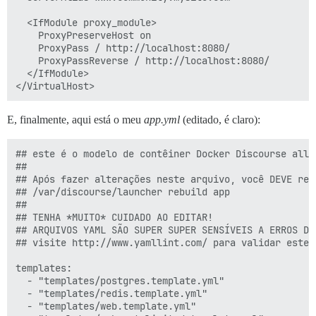
  <IfModule proxy_module>

    ProxyPreserveHost on

    ProxyPass / http://localhost:8080/

    ProxyPassReverse / http://localhost:8080/

  </IfModule>

E, finalmente, aqui está o meu
app.yml
(editado, é claro):
## este é o modelo de contêiner Docker Discourse all-i
##

## Após fazer alterações neste arquivo, você DEVE reco
## /var/discourse/launcher rebuild app

##

## TENHA *MUITO* CUIDADO AO EDITAR!

## ARQUIVOS YAML SÃO SUPER SUPER SENSÍVEIS A ERROS DE
## visite http://www.yamllint.com/ para validar este 
templates:

  - "templates/postgres.template.yml"

  - "templates/redis.template.yml"

  - "templates/web.template.yml"
