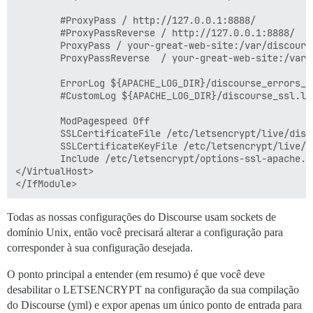
        #ProxyPass / http://127.0.0.1:8888/          
        #ProxyPassReverse / http://127.0.0.1:8888/   
        ProxyPass / your-great-web-site:/var/discours
        ProxyPassReverse  / your-great-web-site:/var/
        ErrorLog ${APACHE_LOG_DIR}/discourse_errors_ss
        #CustomLog ${APACHE_LOG_DIR}/discourse_ssl.lo
        ModPagespeed Off

        SSLCertificateFile /etc/letsencrypt/live/disc
        SSLCertificateKeyFile /etc/letsencrypt/live/d
        Include /etc/letsencrypt/options-ssl-apache.co
</VirtualHost>

Todas as nossas configurações do Discourse usam sockets de
domínio Unix, então você precisará alterar a configuração para
corresponder à sua configuração desejada.
O ponto principal a entender (em resumo) é que você deve
desabilitar o LETSENCRYPT na configuração da sua compilação
do Discourse (yml) e expor apenas um único ponto de entrada para