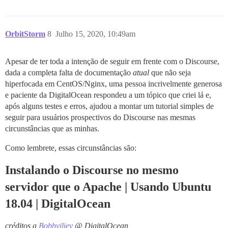
  #- exec: /usr/sbin/usermod -p 'PASSWORD_HASH' root

  #- exec: /usr/sbin/usermod -p "$(mkpasswd -m sha-25
  ## Se quiser autorizar usuários adicionais, descomen
OrbitStorm
8
Julho 15, 2020, 10:49am
  #- exec: ssh-import-id username

  #- exec: ssh-import-id anotherusername

Apesar de ter toda a intenção de seguir em frente com o Discourse,
  - exec: echo "Fim dos comandos personalizados"

dada a completa falta de documentação
atual
que não seja
  #- exec: awk -F\# '{print $1;}' ~/.ssh/authorized_k
hiperfocada em CentOS/Nginx, uma pessoa incrivelmente generosa
e paciente da DigitalOcean respondeu a um tópico que criei lá e,
após alguns testes e erros, ajudou a montar um tutorial simples de
seguir para usuários prospectivos do Discourse nas mesmas
circunstâncias que as minhas.
Como lembrete, essas circunstâncias são:
Instalando o Discourse no mesmo
servidor que o Apache | Usando Ubuntu
18.04 | DigitalOcean
créditos a
Bobbyiliev
@ DigitalOcean