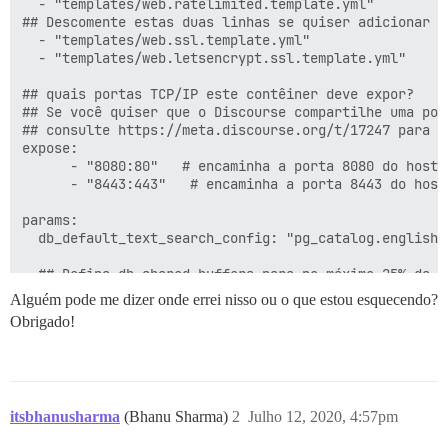
  - "templates/web.ratelimited.template.yml"

## Descomente estas duas linhas se quiser adicionar o
  - "templates/web.ssl.template.yml"

  - "templates/web.letsencrypt.ssl.template.yml"

## quais portas TCP/IP este contêiner deve expor?

## Se você quiser que o Discourse compartilhe uma por
## consulte https://meta.discourse.org/t/17247 para de
expose:

      - "8080:80"   # encaminha a porta 8080 do host 
      - "8443:443"   # encaminha a porta 8443 do host
params:

  db_default_text_search_config: "pg_catalog.english"

  ## Defina db_shared_buffers para no máximo 25% da me
  ## será definido automaticamente pelo bootstrap com
Alguém pode me dizer onde errei nisso ou o que estou esquecendo?
  db_shared_buffers: "128MB"

Obrigado!
  ## pode melhorar o desempenho de ordenação, mas aum
  #db_work_mem: "40MB"

  ## Qual revisão do Git este contêiner deve usar? (p
itsbhanusharma
(Bhanu Sharma)
2
Julho 12, 2020, 4:57pm
  #version: tests-passed
