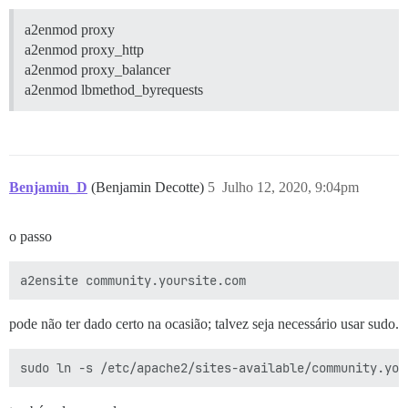
        cd: $home/plugins

        cmd:

a2enmod proxy
          - git clone https://github.com/discourse/doc
a2enmod proxy_http
a2enmod proxy_balancer
## Quaisquer comandos personalizados para executar apó
a2enmod lbmethod_byrequests
run:

  - exec: echo "Início dos comandos personalizados"

  ## Se quiser definir o endereço de e-mail 'De' para
  ## Após receber o primeiro e-mail de cadastro, come
  #- exec: rails r "SiteSetting.notification_email='i
Benjamin_D
(Benjamin Decotte)
5
Julho 12, 2020, 9:04pm
o passo
pode não ter dado certo na ocasião; talvez seja necessário usar sudo.