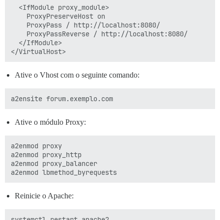
  <IfModule proxy_module>

    ProxyPreserveHost on

    ProxyPass / http://localhost:8080/

    ProxyPassReverse / http://localhost:8080/

  </IfModule>

Ative o Vhost com o seguinte comando:
Ative o módulo Proxy:
a2enmod proxy

a2enmod proxy_http

a2enmod proxy_balancer

Reinicie o Apache: