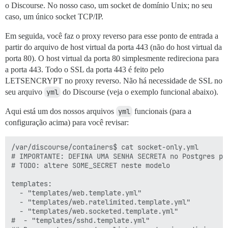
o Discourse. No nosso caso, um socket de domínio Unix; no seu
caso, um único socket TCP/IP.
Em seguida, você faz o proxy reverso para esse ponto de entrada a
partir do arquivo de host virtual da porta 443 (não do host virtual da
porta 80). O host virtual da porta 80 simplesmente redireciona para
a porta 443. Todo o SSL da porta 443 é feito pelo
LETSENCRYPT no proxy reverso. Não há necessidade de SSL no
seu arquivo
yml
do Discourse (veja o exemplo funcional abaixo).
Aqui está um dos nossos arquivos
yml
funcionais (para a
configuração acima) para você revisar:
/var/discourse/containers$ cat socket-only.yml

# IMPORTANTE: DEFINA UMA SENHA SECRETA no Postgres pa
# TODO: altere SOME_SECRET neste modelo

templates:

  - "templates/web.template.yml"

  - "templates/web.ratelimited.template.yml"

  - "templates/web.socketed.template.yml"

#  - "templates/sshd.template.yml"
