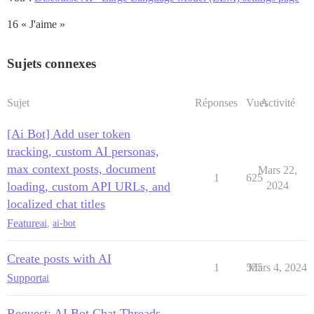
16 « J'aime »
Sujets connexes
Sujet
Réponses
Vues
Activité
[Ai Bot] Add user token
tracking, custom AI personas,
max context posts, document
Mars 22,
1
625
loading, custom API URLs, and
2024
localized chat titles
Feature
ai
,
ai-bot
Create posts with AI
1
555
Mars 4, 2024
Support
ai
Request: AI Bot Chat Threads