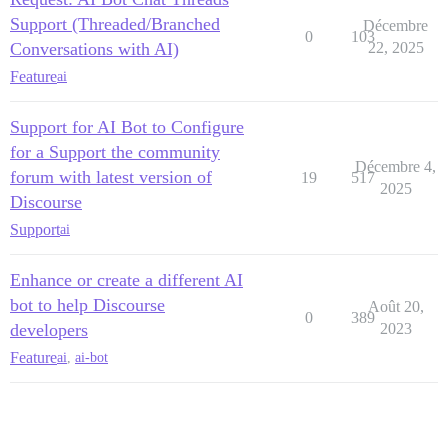
Support (Threaded/Branched
Décembre
0
103
Conversations with AI)
22, 2025
Feature
ai
Support for AI Bot to Configure
for a Support the community
Décembre 4,
forum with latest version of
19
517
2025
Discourse
Support
ai
Enhance or create a different AI
bot to help Discourse
Août 20,
0
389
developers
2023
Feature
ai
,
ai-bot