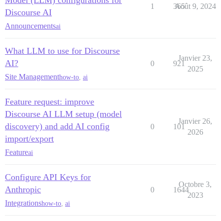
Model (LLM) configurations for
1
365
Août 9, 2024
Discourse AI
Announcements
ai
What LLM to use for Discourse
Janvier 23,
AI?
0
921
2025
Site Management
how-to
,
ai
Feature request: improve
Discourse AI LLM setup (model
Janvier 26,
discovery) and add AI config
0
101
2026
import/export
Feature
ai
Configure API Keys for
Octobre 3,
Anthropic
0
1644
2023
Integrations
how-to
,
ai