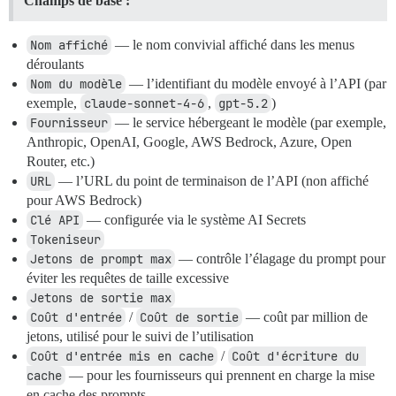
Champs de base :
Nom affiché
— le nom convivial affiché dans les menus
déroulants
Nom du modèle
— l’identifiant du modèle envoyé à l’API (par
exemple,
claude-sonnet-4-6
,
gpt-5.2
)
Fournisseur
— le service hébergeant le modèle (par exemple,
Anthropic, OpenAI, Google, AWS Bedrock, Azure, Open
Router, etc.)
URL
— l’URL du point de terminaison de l’API (non affiché
pour AWS Bedrock)
Clé API
— configurée via le système AI Secrets
Tokeniseur
Jetons de prompt max
— contrôle l’élagage du prompt pour
éviter les requêtes de taille excessive
Jetons de sortie max
Coût d'entrée
/
Coût de sortie
— coût par million de
jetons, utilisé pour le suivi de l’utilisation
Coût d'entrée mis en cache
/
Coût d'écriture du 
cache
— pour les fournisseurs qui prennent en charge la mise
en cache des prompts