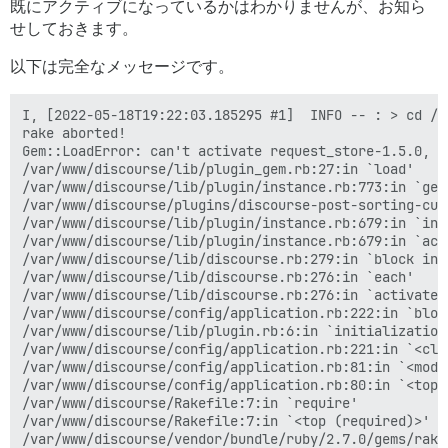
既にアクティブになっているかはわかりませんが、お知ら
せしておきます。
以下は完全なメッセージです。
I, [2022-05-18T19:22:03.185295 #1]  INFO -- : > cd /v
rake aborted!

Gem::LoadError: can't activate request_store-1.5.0, a
/var/www/discourse/lib/plugin_gem.rb:27:in `load'

/var/www/discourse/lib/plugin/instance.rb:773:in `gem'
/var/www/discourse/plugins/discourse-post-sorting-cus
/var/www/discourse/lib/plugin/instance.rb:679:in `inst
/var/www/discourse/lib/plugin/instance.rb:679:in `acti
/var/www/discourse/lib/discourse.rb:279:in `block in a
/var/www/discourse/lib/discourse.rb:276:in `each'

/var/www/discourse/lib/discourse.rb:276:in `activate_p
/var/www/discourse/config/application.rb:222:in `bloc
/var/www/discourse/lib/plugin.rb:6:in `initialization_
/var/www/discourse/config/application.rb:221:in `<clas
/var/www/discourse/config/application.rb:81:in `<modul
/var/www/discourse/config/application.rb:80:in `<top (
/var/www/discourse/Rakefile:7:in `require'

/var/www/discourse/Rakefile:7:in `<top (required)>'

/var/www/discourse/vendor/bundle/ruby/2.7.0/gems/rake