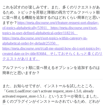
これを試すのが楽しみです。また、多くのリクエストがあ
るため、トピックを昇順と降順の両方でアルファベット順
に並べ替える機能を追加するのはどれくらい簡単だと思い
ますか？
https://meta.discourse.org/t/feature-request-sort-display-
of-topics-alphabetically/53911、https://meta.discourse.org/t/sort-
topics-in-user-defined-alphabetical-order/118216、
https://meta.discourse.org/t/sort-topics-within-category-in-
alphabetical-order-by-default/25350、
https://meta.discourse.org/t/call-me-stupid-how-do-i-sort-topics-by-
created-date-or-by-title/83684、そしておそらくもっと多くのリ
クエストがあります。
アルファベット順に並べ替えるオプションを追加するのは
簡単だと思いますか？
また、お知らせですが、インストールを試したところ、
「Gem::LoadError: can’t activate request_store-1.5.0, already
activated request_store-1.5.1」というエラーが発生しました。
多くのプラグインがインストールされているため、どれが