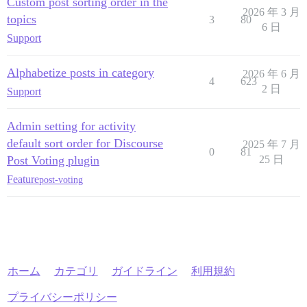
Custom post sorting order in the
2026 年 3 月
topics
3
80
6 日
Support
Alphabetize posts in category
2026 年 6 月
4
623
2 日
Support
Admin setting for activity
default sort order for Discourse
2025 年 7 月
0
81
Post Voting plugin
25 日
Feature
post-voting
ホーム
カテゴリ
ガイドライン
利用規約
プライバシーポリシー