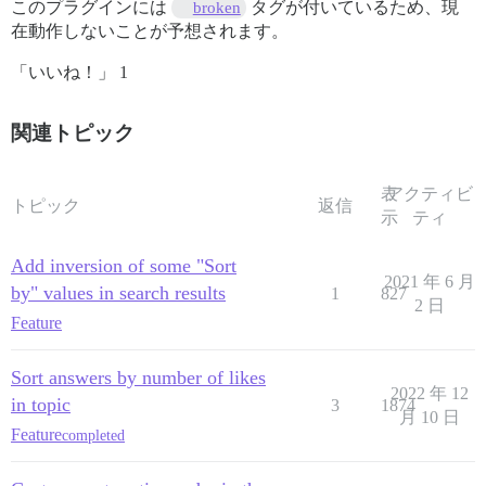
このプラグインには
タグが付いているため、現
broken
在動作しないことが予想されます。
「いいね！」 1
関連トピック
表
アクティビ
トピック
返信
示
ティ
Add inversion of some "Sort
2021 年 6 月
by" values in search results
1
827
2 日
Feature
Sort answers by number of likes
2022 年 12
in topic
3
1874
月 10 日
Feature
completed