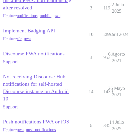
Installed PWA: notifications lag
22 Julio
after resolved
3
119
2025
Feature
notifications
,
mobile
,
pwa
Implement Badging API
10
2242
2 Abril 2024
Feature
rfc
,
pwa
Discourse PWA notifications
6 Agosto
3
953
2021
Support
Not receiving Discourse Hub
notifications for self-hosted
26 Mayo
Discourse instance on Android
14
1439
2021
10
Support
Push notifications PWA or iOS
14 Julio
6
335
2025
Feature
pwa
,
push-notifications