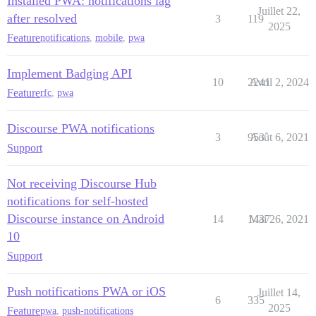
Installed PWA: notifications lag
Juillet 22,
after resolved
3
119
2025
Feature
notifications
,
mobile
,
pwa
Implement Badging API
10
2241
Avril 2, 2024
Feature
rfc
,
pwa
Discourse PWA notifications
3
953
Août 6, 2021
Support
Not receiving Discourse Hub
notifications for self-hosted
Discourse instance on Android
14
1437
Mai 26, 2021
10
Support
Push notifications PWA or iOS
Juillet 14,
6
335
2025
Feature
pwa
,
push-notifications