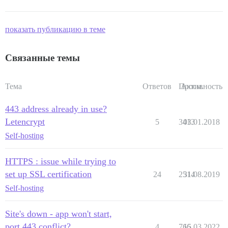
показать публикацию в теме
Связанные темы
Тема
Ответов
Просм.
Активность
443 address already in use?
Letencrypt
5
3413
03.01.2018
Self-hosting
HTTPS : issue while trying to
set up SSL certification
24
2514
31.08.2019
Self-hosting
Site's down - app won't start,
port 443 conflict?
4
766
15.03.2022