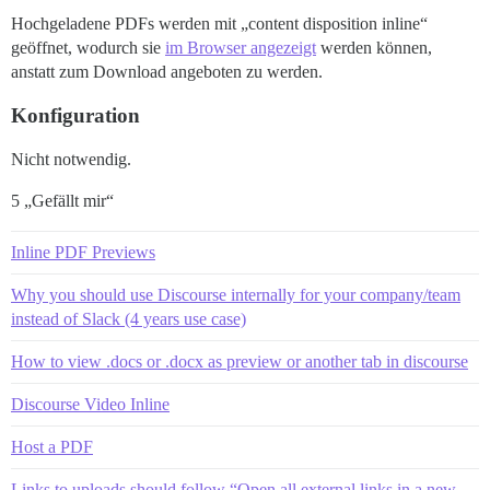
Hochgeladene PDFs werden mit „content disposition inline“
geöffnet, wodurch sie
im Browser angezeigt
werden können,
anstatt zum Download angeboten zu werden.
Konfiguration
Nicht notwendig.
5 „Gefällt mir“
Inline PDF Previews
Why you should use Discourse internally for your company/team
instead of Slack (4 years use case)
How to view .docs or .docx as preview or another tab in discourse
Discourse Video Inline
Host a PDF
Links to uploads should follow “Open all external links in a new