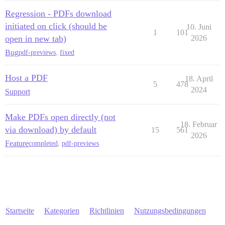
Regression - PDFs download
initiated on click (should be
10. Juni
1
101
open in new tab)
2026
Bug
pdf-previews
,
fixed
Host a PDF
18. April
5
478
2024
Support
Make PDFs open directly (not
18. Februar
via download) by default
15
561
2026
Feature
completed
,
pdf-previews
Startseite
Kategorien
Richtlinien
Nutzungsbedingungen