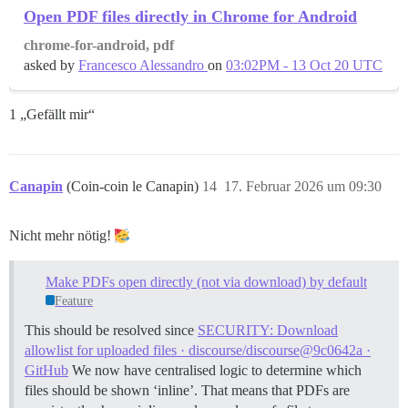
Open PDF files directly in Chrome for Android
chrome-for-android, pdf
asked by
Francesco Alessandro
on
03:02PM - 13 Oct 20 UTC
1 „Gefällt mir“
Canapin
(Coin-coin le Canapin)
14
17. Februar 2026 um 09:30
Nicht mehr nötig!
Make PDFs open directly (not via download) by default
Feature
This should be resolved since
SECURITY: Download
allowlist for uploaded files · discourse/discourse@9c0642a ·
GitHub
We now have centralised logic to determine which
files should be shown ‘inline’. That means that PDFs are