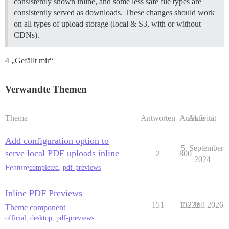
consistently shown inline, and some less safe file types are
consistently served as downloads. These changes should work
on all types of upload storage (local & S3, with or without
CDNs).
4 „Gefällt mir“
Verwandte Themen
Thema
Antworten
Aufrufe
Aktivität
Add configuration option to
5. September
serve local PDF uploads inline
2
800
2024
Feature
completed
,
pdf-previews
Inline PDF Previews
151
15222
16. Juli 2026
Theme component
official
,
desktop
,
pdf-previews