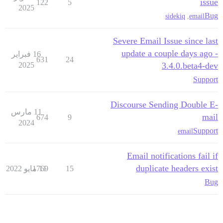
issue
122
5
2025
Bug
sidekiq
,
email
Severe Email Issue since last
update a couple days ago -
16 فبراير
631
24
2025
3.4.0.beta4-dev
Support
Discourse Sending Double E-
11 مارس
mail
674
9
2024
Support
email
Email notifications fail if
duplicate headers exist
15
11 مايو 2022
1769
Bug