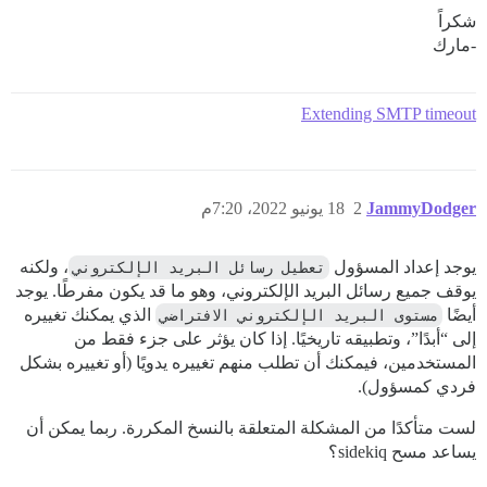
شكراً
-مارك
Extending SMTP timeout
JammyDodger
2
18 يونيو 2022، 7:20م
يوجد إعداد المسؤول
تعطيل رسائل البريد الإلكتروني
، ولكنه
يوقف جميع رسائل البريد الإلكتروني، وهو ما قد يكون مفرطًا. يوجد
أيضًا
مستوى البريد الإلكتروني الافتراضي
الذي يمكنك تغييره
إلى “أبدًا”، وتطبيقه تاريخيًا. إذا كان يؤثر على جزء فقط من
المستخدمين، فيمكنك أن تطلب منهم تغييره يدويًا (أو تغييره بشكل
فردي كمسؤول).
لست متأكدًا من المشكلة المتعلقة بالنسخ المكررة. ربما يمكن أن
يساعد مسح sidekiq؟