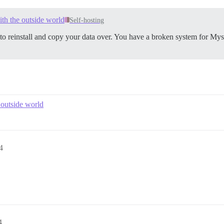
th the outside world
Self-hosting
s to reinstall and copy your data over. You have a broken system for Mys
 outside world
4
4