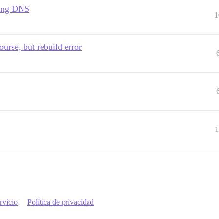
hing DNS
1
ourse, but rebuild error
1
rvicio
Política de privacidad