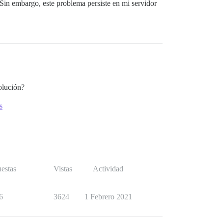
n embargo, este problema persiste en mi servidor
olución?
s
estas
Vistas
Actividad
6
3624
1 Febrero 2021