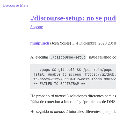
Discourse Meta
./discourse-setup: no se pud
Soporte
minipunch
(Josh Yolles)
1
4 Diciembre, 2020 23:4
Al ejecutar
./discourse-setup
, sigue fallando co
cd /pups && git pull && /pups/bin/pups -
fatal: unable to access 'https://github.
fe7a66f6321f948dd840124da1f0165db1880736
He probado
al menos
3 soluciones diferentes para 
“falta de conexión a Internet” y “problemas de DNS
He seguido
al menos
2 tutoriales diferentes que pude