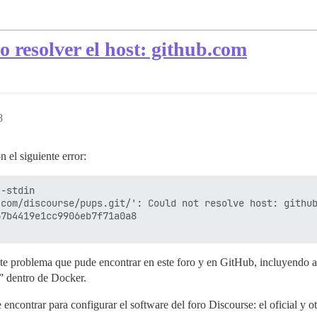
o resolver el host: github.com
8
n el siguiente error:
-stdin

com/discourse/pups.git/': Could not resolve host: github
7b4419e1cc9906eb7f71a0a8

este problema que pude encontrar en este foro y en GitHub, incluyendo
” dentro de Docker.
 encontrar para configurar el software del foro Discourse: el oficial y o