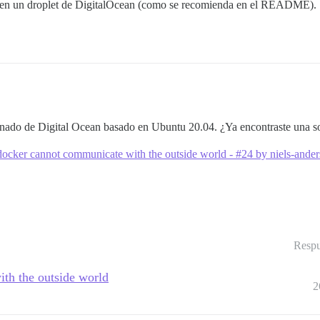
 en un droplet de DigitalOcean (como se recomienda en el README). Si
nado de Digital Ocean basado en Ubuntu 20.04. ¿Ya encontraste una s
docker cannot communicate with the outside world - #24 by niels-ander
Respu
th the outside world
2