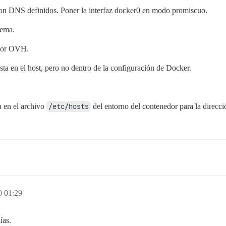
n DNS definidos. Poner la interfaz docker0 en modo promiscuo.
lema.
 por OVH.
ta en el host, pero no dentro de la configuración de Docker.
 en el archivo
/etc/hosts
del entorno del contenedor para la direcc
0 01:29
ías.