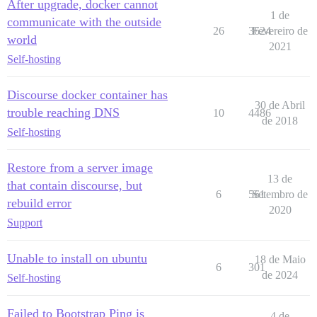
After upgrade, docker cannot
1 de
communicate with the outside
26
3624
Fevereiro de
world
2021
Self-hosting
Discourse docker container has
30 de Abril
trouble reaching DNS
10
4486
de 2018
Self-hosting
Restore from a server image
13 de
that contain discourse, but
6
561
Setembro de
rebuild error
2020
Support
Unable to install on ubuntu
18 de Maio
6
301
de 2024
Self-hosting
Failed to Bootstrap Ping is
4 de