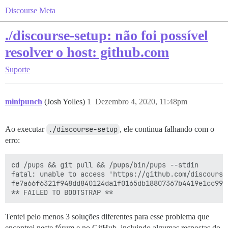
Discourse Meta
./discourse-setup: não foi possível
resolver o host: github.com
Suporte
minipunch
(Josh Yolles)
1
Dezembro 4, 2020, 11:48pm
Ao executar
./discourse-setup
, ele continua falhando com o
erro:
cd /pups && git pull && /pups/bin/pups --stdin

fatal: unable to access 'https://github.com/discourse
fe7a66f6321f948dd840124da1f0165db18807367b4419e1cc9906
Tentei pelo menos 3 soluções diferentes para esse problema que
encontrei neste fórum e no GitHub, incluindo algumas respostas do