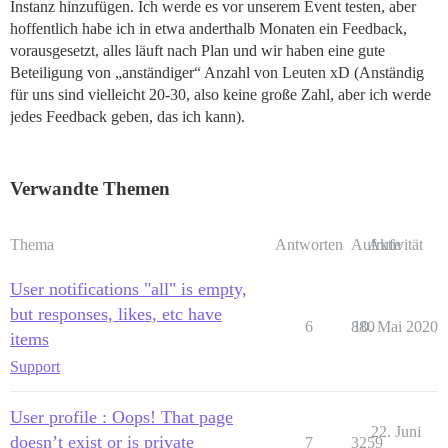
Instanz hinzufügen. Ich werde es vor unserem Event testen, aber
hoffentlich habe ich in etwa anderthalb Monaten ein Feedback,
vorausgesetzt, alles läuft nach Plan und wir haben eine gute
Beteiligung von „anständiger“ Anzahl von Leuten xD (Anständig
für uns sind vielleicht 20-30, also keine große Zahl, aber ich werde
jedes Feedback geben, das ich kann).
Verwandte Themen
Thema
Antworten
Aufrufe
Aktivität
User notifications "all" is empty,
but responses, likes, etc have
6
880
10. Mai 2020
items
Support
User profile : Oops! That page
22. Juni
doesn’t exist or is private
7
3259