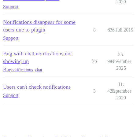
2020
Support
Notifications disappear for some
users due to plugin
8
676
11. Juli 2019
Support
Bug with chat notifications not
25.
showing up
26
987
November
2025
Bug
notifications
,
chat
11.
Users can't check notifications
3
426
September
Support
2020