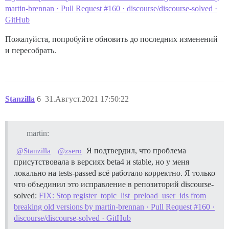
martin-brennan · Pull Request #160 · discourse/discourse-solved ·
GitHub
Пожалуйста, попробуйте обновить до последних изменений
и пересобрать.
Stanzilla
6
31.Август.2021 17:50:22
martin:
Я подтвердил, что проблема
@Stanzilla
@zsero
присутствовала в версиях beta4 и stable, но у меня
локально на tests-passed всё работало корректно. Я только
что объединил это исправление в репозиторий discourse-
solved:
FIX: Stop register_topic_list_preload_user_ids from
breaking old versions by martin-brennan · Pull Request #160 ·
discourse/discourse-solved · GitHub