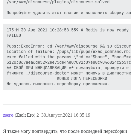
/var/www/discourse/plugins/discourse-solved

173:M 30 Aug 2021 10:28:58.559 # Redis is now ready to
FAILED

--------------------

Pups::ExecError: cd /var/www/discourse && su discours
Location of failure: /pups/lib/pups/exec_command.rb:11
exec failed with the params {"cd"=>"$home", "hook"=>"
31203867aea6de5292ee75de44e07092307e88c9046824c265fce1
** СБОЙ ПРИ ИНИЦИАЛИЗАЦИИ ** пожалуйста, прокрутите в
Утилита ./discourse-doctor может помочь в диагностике 
==================== КОНЕЖ ЛОГА ПЕРЕСБОРКИ ===========
zsero
(Zsolt Ero)
2
30.Август.2021 16:35:19
Я также могу подтвердить, что после последней пересборки