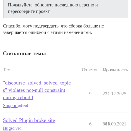
Пожалуйста, обновите последнюю версию и
пересоберите проект.
Спасибо, могу подтвердить, что сборка больше не
завершается ошибкой с этими изменениями.
Связанные темы
Тема
Ответов
Просм.
Активность
"discourse_solved_solved_topic
s" violates not-null constraint
9
222
21.12.2025
during rebuild
Support
solved
Solved Plugin broke site
6
801
18.09.2021
Bug
solved