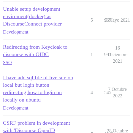
Unable setup development
enviroment(docker) as
5
967
5 Mayo 2021
DiscourseConnect provider
Development
Redirecting from Keycloak to
16
discourse with OIDC
1
997
Diciembre
2021
SSO
I have add sql file of live site on
local but login button
7 Octubre
redirecting how to login on
4
545
2022
locally on ubuntu
Development
CSRF problem in development
with 'Discourse OpenID
28 Octubre