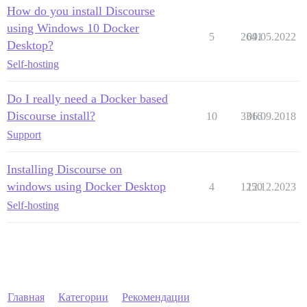
How do you install Discourse
using Windows 10 Docker
5
2641
09.05.2022
Desktop?
Self-hosting
Do I really need a Docker based
Discourse install?
10
3316
06.09.2018
Support
Installing Discourse on
windows using Docker Desktop
4
1250
12.12.2023
Self-hosting
Главная
Категории
Рекомендации