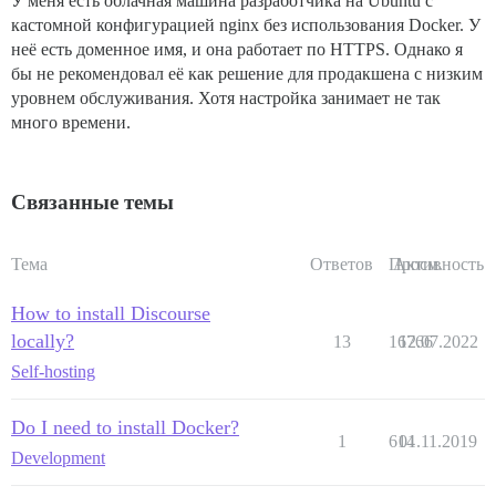
У меня есть облачная машина разработчика на Ubuntu с
кастомной конфигурацией nginx без использования Docker. У
неё есть доменное имя, и она работает по HTTPS. Однако я
бы не рекомендовал её как решение для продакшена с низким
уровнем обслуживания. Хотя настройка занимает не так
много времени.
Связанные темы
Тема
Ответов
Просм.
Активность
How to install Discourse
locally?
13
16766
12.07.2022
Self-hosting
Do I need to install Docker?
1
614
01.11.2019
Development