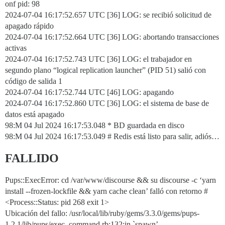
onf pid: 98
2024-07-04 16:17:52.657 UTC [36] LOG: se recibió solicitud de
apagado rápido
2024-07-04 16:17:52.664 UTC [36] LOG: abortando transacciones
activas
2024-07-04 16:17:52.743 UTC [36] LOG: el trabajador en
segundo plano “logical replication launcher” (PID 51) salió con
código de salida 1
2024-07-04 16:17:52.744 UTC [46] LOG: apagando
2024-07-04 16:17:52.860 UTC [36] LOG: el sistema de base de
datos está apagado
98:M 04 Jul 2024 16:17:53.048 * BD guardada en disco
98:M 04 Jul 2024 16:17:53.049 # Redis está listo para salir, adiós…
FALLIDO
Pups::ExecError: cd /var/www/discourse && su discourse -c ‘yarn
install --frozen-lockfile && yarn cache clean’ falló con retorno #
<Process::Status: pid 268 exit 1>
Ubicación del fallo: /usr/local/lib/ruby/gems/3.3.0/gems/pups-
1.2.1/lib/pups/exec_command.rb:132:in `spawn’