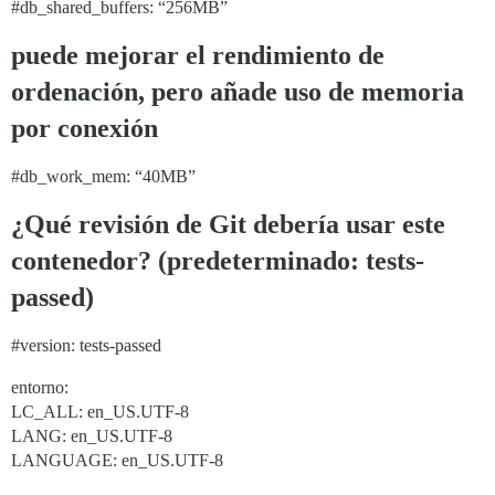
#db_shared_buffers:
“256MB”
puede mejorar el rendimiento de
ordenación, pero añade uso de memoria
por conexión
#db_work_mem:
“40MB”
¿Qué revisión de Git debería usar este
contenedor? (predeterminado: tests-
passed)
#version:
tests-passed
entorno:
LC_ALL: en_US.UTF-8
LANG: en_US.UTF-8
LANGUAGE: en_US.UTF-8