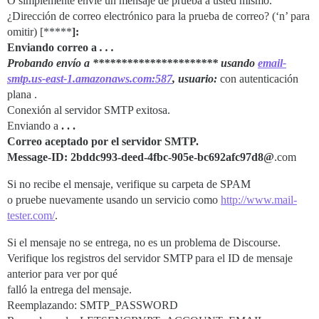
O simplemente envíe un mensaje de prueba a usted mismo.
¿Dirección de correo electrónico para la prueba de correo? (‘n’ para
omitir) [*****
]:
Enviando correo a
. . .
Probando envío a ********************** usando
email-
smtp.us-east-1.amazonaws.com:587
, usuario:
con autenticación
plana .
Conexión al servidor SMTP exitosa.
Enviando a
. . .
Correo aceptado por el servidor SMTP.
Message-ID: 2bddc993-deed-4fbc-905e-bc692afc97d8@
.com
Si no recibe el mensaje, verifique su carpeta de SPAM
o pruebe nuevamente usando un servicio como
http://www.mail-
tester.com/
.
Si el mensaje no se entrega, no es un problema de Discourse.
Verifique los registros del servidor SMTP para el ID de mensaje
anterior para ver por qué
falló la entrega del mensaje.
Reemplazando: SMTP_PASSWORD