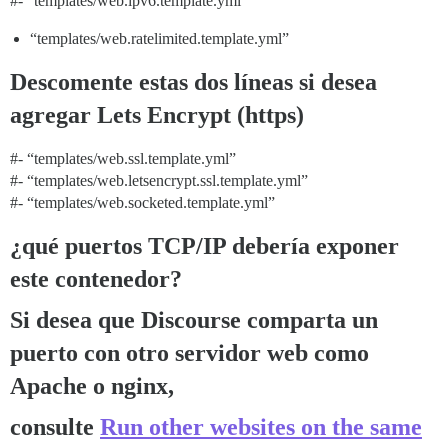
#-
“templates/web.ipv6.template.yml”
“templates/web.ratelimited.template.yml”
Descomente estas dos líneas si desea
agregar Lets Encrypt (https)
#-
“templates/web.ssl.template.yml”
#-
“templates/web.letsencrypt.ssl.template.yml”
#-
“templates/web.socketed.template.yml”
¿qué puertos TCP/IP debería exponer
este contenedor?
Si desea que Discourse comparta un
puerto con otro servidor web como
Apache o nginx,
consulte
Run other websites on the same