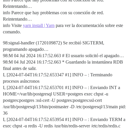
Reintentando…
info Parece que hay problemas con su conexión de red.
Reintentando…
info Visite
yarn install | Yarn
para ver la documentación sobre este
comando.
98:signal-handler (1720109872) Se recibió SIGTERM,
programando apagado…
98:M 04 Jul 2024 16:17:52.663 # El usuario solicitó el apagado…
98:M 04 Jul 2024 16:17:52.663 * Guardando la instantánea RDB
final antes de salir.
I, [2024-07-04T16:17:52.653347
#1
] INFO – : Terminando
procesos asíncronos
I, [2024-07-04T16:17:52.653701
#1
] INFO – : Enviando INT a
HOME=/var/lib/postgresql USER=postgres exec chpst -u
postgres:postgres :ssl-cert -U postgres:postgres:ssl-cert
/usr/lib/postgresql/13/bin/postmaster -D /etc/postgresql/13/main pid:
36
I, [2024-07-04T16:17:52.653954
#1
] INFO – : Enviando TERM a
exec chpst -u redis -U redis /usr/bin/redis-server /etc/redis/redis.c