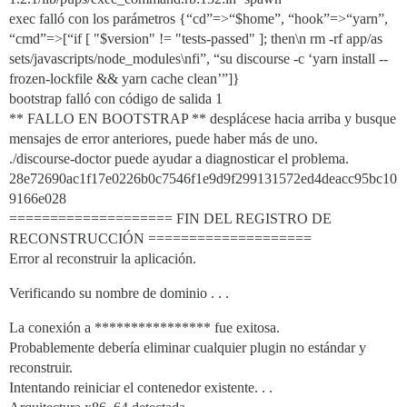
exec falló con los parámetros {“cd”=>“$home”, “hook”=>“yarn”,
“cmd”=>[“if [ "$version" != "tests-passed" ]; then\n rm -rf app/as
sets/javascripts/node_modules\nfi”, “su discourse -c ‘yarn install --
frozen-lockfile && yarn cache clean’”]}
bootstrap falló con código de salida 1
** FALLO EN BOOTSTRAP ** desplácese hacia arriba y busque
mensajes de error anteriores, puede haber más de uno.
./discourse-doctor puede ayudar a diagnosticar el problema.
28e72690ac1f17e0226b0c7546f1e9d9f299131572ed4deacc95bc10
9166e028
==================== FIN DEL REGISTRO DE
RECONSTRUCCIÓN ====================
Error al reconstruir la aplicación.
Verificando su nombre de dominio . . .
La conexión a **************** fue exitosa.
Probablemente debería eliminar cualquier plugin no estándar y
reconstruir.
Intentando reiniciar el contenedor existente. . .