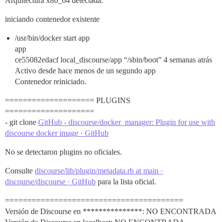
Arquitectura x86_64 detectada.
iniciando contenedor existente
/usr/bin/docker start app
app
ce55082edacf local_discourse/app “/sbin/boot” 4 semanas atrás
Activo desde hace menos de un segundo app
Contenedor reiniciado.
==================== PLUGINS
====================
- git clone
GitHub - discourse/docker_manager: Plugin for use with
discourse docker image · GitHub
No se detectaron plugins no oficiales.
Consulte
discourse/lib/plugin/metadata.rb at main ·
discourse/discourse · GitHub
para la lista oficial.
========================================
Versión de Discourse en ***************: NO ENCONTRADA