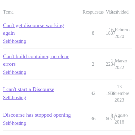
Tema
Respuestas
Vistas
Actividad
Can't get discourse working
16 Febrero
again
8
1837
2020
Self-hosting
Can't build container, no clear
2 Marzo
errors
2
2234
2022
Self-hosting
13
I can't start a Discourse
42
1959
Diciembre
Self-hosting
2023
Discourse has stopped opening
8 Agosto
36
6071
2016
Self-hosting