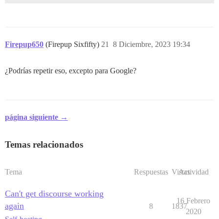
Firepup650
(Firepup Sixfifty)
21
8 Diciembre, 2023 19:34
¿Podrías repetir eso, excepto para Google?
página siguiente →
Temas relacionados
Tema
Respuestas
Vistas
Actividad
Can't get discourse working
16 Febrero
again
8
1837
2020