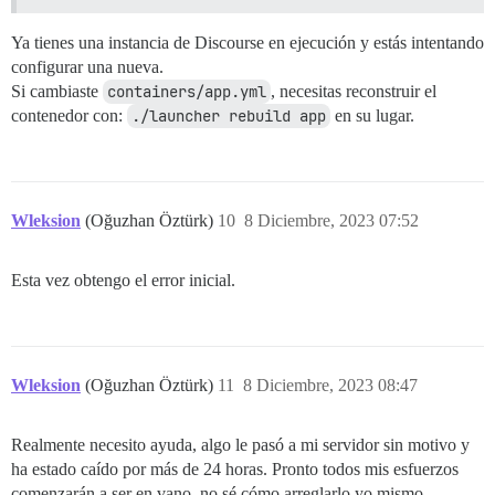
Ya tienes una instancia de Discourse en ejecución y estás intentando
configurar una nueva.
Si cambiaste
containers/app.yml
, necesitas reconstruir el
contenedor con:
./launcher rebuild app
en su lugar.
Wleksion
(Oğuzhan Öztürk)
10
8 Diciembre, 2023 07:52
Esta vez obtengo el error inicial.
Wleksion
(Oğuzhan Öztürk)
11
8 Diciembre, 2023 08:47
Realmente necesito ayuda, algo le pasó a mi servidor sin motivo y
ha estado caído por más de 24 horas. Pronto todos mis esfuerzos
comenzarán a ser en vano, no sé cómo arreglarlo yo mismo.