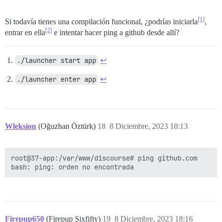
[1]
Si todavía tienes una compilación funcional, ¿podrías iniciarla
,
[2]
entrar en ella
e intentar hacer ping a github desde allí?
./launcher start app
↩︎
./launcher enter app
↩︎
Wleksion
(Oğuzhan Öztürk)
18
8 Diciembre, 2023 18:13
root@37-app:/var/www/discourse# ping github.com

Firepup650
(Firepup Sixfifty)
19
8 Diciembre, 2023 18:16