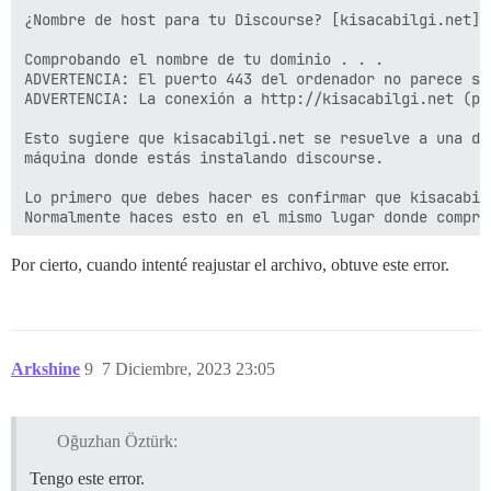
¿Nombre de host para tu Discourse? [kisacabilgi.net]: 
Comprobando el nombre de tu dominio . . .

ADVERTENCIA: El puerto 443 del ordenador no parece se
ADVERTENCIA: La conexión a http://kisacabilgi.net (pu
Esto sugiere que kisacabilgi.net se resuelve a una di
máquina donde estás instalando discourse.

Lo primero que debes hacer es confirmar que kisacabil
Normalmente haces esto en el mismo lugar donde compras
Si estás seguro de que la dirección IP se resuelve co
Por cierto, cuando intenté reajustar el archivo, obtuve este error.
Una búsqueda en la web de "abrir puertos TU SERVICIO 
Esta herramienta está diseñada solo para las instalac
Arkshine
9
7 Diciembre, 2023 23:05
Oğuzhan Öztürk:
Tengo este error.