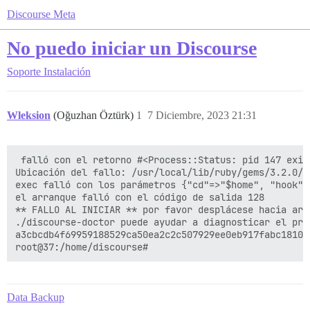
Discourse Meta
No puedo iniciar un Discourse
Soporte
Instalación
Wleksion
(Oğuzhan Öztürk)
1
7 Diciembre, 2023 21:31
 falló con el retorno #<Process::Status: pid 147 exit 
Ubicación del fallo: /usr/local/lib/ruby/gems/3.2.0/g
exec falló con los parámetros {"cd"=>"$home", "hook"=
el arranque falló con el código de salida 128

** FALLO AL INICIAR ** por favor desplácese hacia arr
./discourse-doctor puede ayudar a diagnosticar el prob
a3cbcdb4f69959188529ca50ea2c2c507929ee0eb917fabc18102e
Data Backup