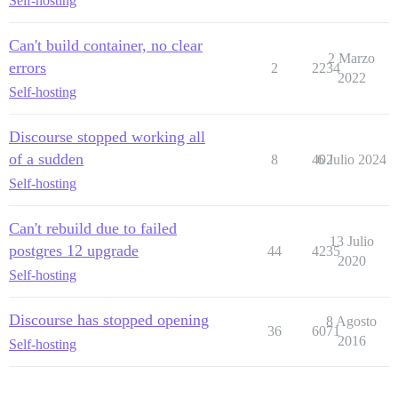
Self-hosting
Can't build container, no clear
2 Marzo
errors
2
2234
2022
Self-hosting
Discourse stopped working all
of a sudden
8
402
6 Julio 2024
Self-hosting
Can't rebuild due to failed
13 Julio
postgres 12 upgrade
44
4235
2020
Self-hosting
Discourse has stopped opening
8 Agosto
36
6071
2016
Self-hosting