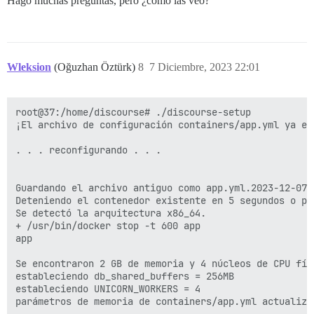
Hago muchas preguntas, pero ¿cómo las veo?
Wleksion
(Oğuzhan Öztürk)
8
7 Diciembre, 2023 22:01
root@37:/home/discourse# ./discourse-setup

¡El archivo de configuración containers/app.yml ya exi
. . . reconfigurando . . .

Guardando el archivo antiguo como app.yml.2023-12-07-2
Deteniendo el contenedor existente en 5 segundos o pr
Se detectó la arquitectura x86_64.

+ /usr/bin/docker stop -t 600 app

app

Se encontraron 2 GB de memoria y 4 núcleos de CPU físi
estableciendo db_shared_buffers = 256MB

estableciendo UNICORN_WORKERS = 4

parámetros de memoria de containers/app.yml actualizad