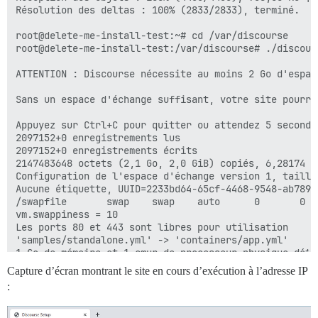
Résolution des deltas : 100% (2833/2833), terminé.

root@delete-me-install-test:~# cd /var/discourse

root@delete-me-install-test:/var/discourse# ./discours
ATTENTION : Discourse nécessite au moins 2 Go d'espac
Sans un espace d'échange suffisant, votre site pourra
Appuyez sur Ctrl+C pour quitter ou attendez 5 seconde
2097152+0 enregistrements lus

2097152+0 enregistrements écrits

2147483648 octets (2,1 Go, 2,0 GiB) copiés, 6,28174 s,
Configuration de l'espace d'échange version 1, taille
Aucune étiquette, UUID=2233bd64-65cf-4468-9548-ab78976
/swapfile       swap    swap    auto      0       0

vm.swappiness = 10

Les ports 80 et 443 sont libres pour utilisation

'samples/standalone.yml' -> 'containers/app.yml'

1 Go de mémoire et 1 cœur de processeur physique détec
paramétrage de db_shared_buffers = 128Mo

Capture d’écran montrant le site en cours d’exécution à l’adresse IP
paramétrage de UNICORN_WORKERS = 2

:
Paramètres mémoire de containers/app.yml mis à jour.
