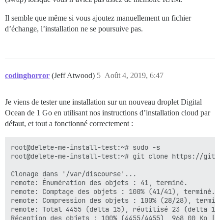
Il semble que même si vous ajoutez manuellement un fichier
d’échange, l’installation ne se poursuive pas.
codinghorror
(Jeff Atwood)
5
Août 4, 2019, 6:47
Je viens de tester une installation sur un nouveau droplet Digital
Ocean de 1 Go en utilisant nos instructions d’installation cloud par
défaut, et tout a fonctionné correctement :
root@delete-me-install-test:~# sudo -s

root@delete-me-install-test:~# git clone https://gith
Clonage dans '/var/discourse'...

remote: Énumération des objets : 41, terminé.

remote: Comptage des objets : 100% (41/41), terminé.

remote: Compression des objets : 100% (28/28), terminé
remote: Total 4455 (delta 15), réutilisé 23 (delta 12
Réception des objets : 100% (4455/4455), 968,00 Ko | 