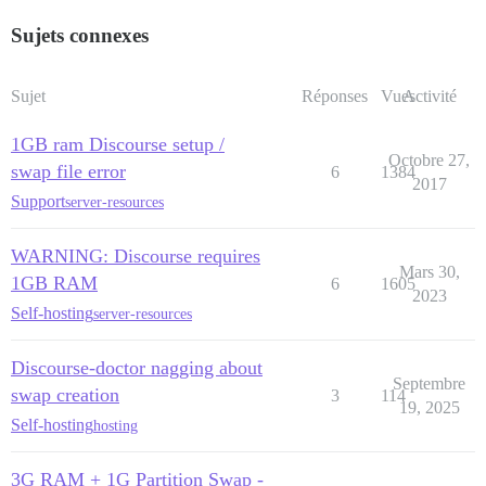
Sujets connexes
Sujet
Réponses
Vues
Activité
1GB ram Discourse setup /
Octobre 27,
swap file error
6
1384
2017
Support
server-resources
WARNING: Discourse requires
Mars 30,
1GB RAM
6
1605
2023
Self-hosting
server-resources
Discourse-doctor nagging about
Septembre
swap creation
3
114
19, 2025
Self-hosting
hosting
3G RAM + 1G Partition Swap -