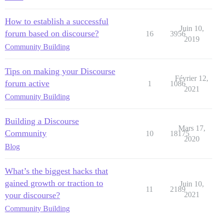
How to establish a successful
Juin 10,
forum based on discourse?
16
3956
2019
Community Building
Tips on making your Discourse
Février 12,
forum active
1
1086
2021
Community Building
Building a Discourse
Mars 17,
Community
10
18175
2020
Blog
What’s the biggest hacks that
gained growth or traction to
Juin 10,
11
2189
your discourse?
2021
Community Building