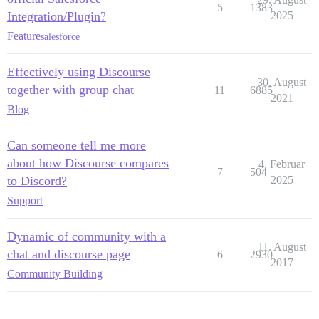
5
1383
Integration/Plugin?
2025
Feature
salesforce
Effectively using Discourse
30. August
together with group chat
11
6885
2021
Blog
Can someone tell me more
about how Discourse compares
4. Februar
7
504
to Discord?
2025
Support
Dynamic of community with a
11. August
chat and discourse page
6
2930
2017
Community Building