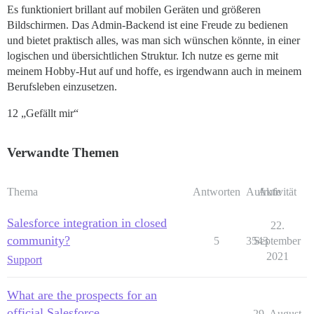
Es funktioniert brillant auf mobilen Geräten und größeren
Bildschirmen. Das Admin-Backend ist eine Freude zu bedienen
und bietet praktisch alles, was man sich wünschen könnte, in einer
logischen und übersichtlichen Struktur. Ich nutze es gerne mit
meinem Hobby-Hut auf und hoffe, es irgendwann auch in meinem
Berufsleben einzusetzen.
12 „Gefällt mir“
Verwandte Themen
Thema
Antworten
Aufrufe
Aktivität
Salesforce integration in closed
22.
community?
5
3543
September
2021
Support
What are the prospects for an
official Salesforce
29. August