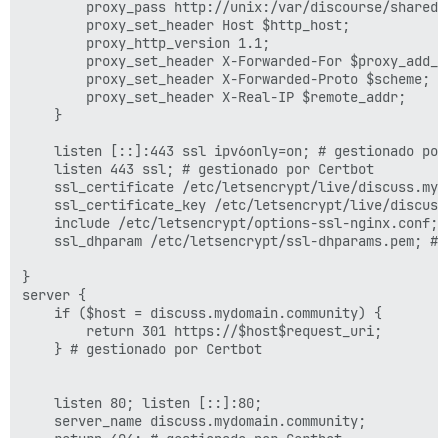
		proxy_pass http://unix:/var/discourse/shared/standalone/nginx.http.sock:;

		proxy_set_header Host $http_host;

		proxy_http_version 1.1;

		proxy_set_header X-Forwarded-For $proxy_add_x_forwarded_for;

		proxy_set_header X-Forwarded-Proto $scheme;

		proxy_set_header X-Real-IP $remote_addr;

	}

    listen [::]:443 ssl ipv6only=on; # gestionado por 
    listen 443 ssl; # gestionado por Certbot

    ssl_certificate /etc/letsencrypt/live/discuss.myd
    ssl_certificate_key /etc/letsencrypt/live/discuss
    include /etc/letsencrypt/options-ssl-nginx.conf; 
    ssl_dhparam /etc/letsencrypt/ssl-dhparams.pem; # 
}

server {

    if ($host = discuss.mydomain.community) {

        return 301 https://$host$request_uri;

    } # gestionado por Certbot

	listen 80; listen [::]:80;

	server_name discuss.mydomain.community;

    return 404; # gestionado por Certbot
