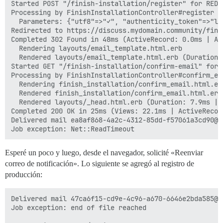
Started POST "/finish-installation/register" for REDA
Processing by FinishInstallationController#register as
  Parameters: {"utf8"=>"✓", "authenticity_token"=>"l1
Redirected to https://discuss.mydomain.community/fini
Completed 302 Found in 48ms (ActiveRecord: 0.0ms | All
  Rendering layouts/email_template.html.erb

  Rendered layouts/email_template.html.erb (Duration:
Started GET "/finish-installation/confirm-email" for 
Processing by FinishInstallationController#confirm_ema
  Rendering finish_installation/confirm_email.html.er
  Rendered finish_installation/confirm_email.html.erb
  Rendered layouts/_head.html.erb (Duration: 7.9ms | A
Completed 200 OK in 25ms (Views: 22.1ms | ActiveRecor
Delivered mail ea8af868-4a2c-4312-85dd-f57061a3cd90@d
Esperé un poco y luego, desde el navegador, solicité «Reenviar
correo de notificación». Lo siguiente se agregó al registro de
producción:
Delivered mail 47ca6f15-cd9e-4c96-a670-6646e2bda585@d
Job exception: end of file reached
