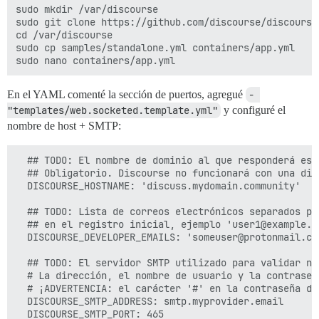
sudo mkdir /var/discourse

sudo git clone https://github.com/discourse/discourse
cd /var/discourse

sudo cp samples/standalone.yml containers/app.yml

En el YAML comenté la sección de puertos, agregué
- 
"templates/web.socketed.template.yml"
y configuré el
nombre de host + SMTP:
  ## TODO: El nombre de dominio al que responderá est
  ## Obligatorio. Discourse no funcionará con una dire
  DISCOURSE_HOSTNAME: 'discuss.mydomain.community'

  ## TODO: Lista de correos electrónicos separados po
  ## en el registro inicial, ejemplo 'user1@example.c
  DISCOURSE_DEVELOPER_EMAILS: 'someuser@protonmail.co
  ## TODO: El servidor SMTP utilizado para validar nu
  # La dirección, el nombre de usuario y la contraseñ
  # ¡ADVERTENCIA: el carácter '#' en la contraseña de
  DISCOURSE_SMTP_ADDRESS: smtp.myprovider.email

  DISCOURSE_SMTP_PORT: 465
