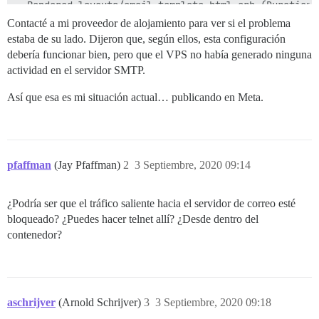
  Rendered layouts/email_template.html.erb (Duration:
Delivered mail 127cc350-3fb0-4ef1-8759-391fb407b1cb@d
Contacté a mi proveedor de alojamiento para ver si el problema
Job exception: Net::ReadTimeout

estaba de su lado. Dijeron que, según ellos, esta configuración
debería funcionar bien, pero que el VPS no había generado ninguna
Delivered mail d9c70dfd-5a8b-4f4c-bafa-5a540fc8ed4f@d
Job exception: end of file reached

actividad en el servidor SMTP.
  Rendering layouts/email_template.html.erb

Así que esa es mi situación actual… publicando en Meta.
  Rendered layouts/email_template.html.erb (Duration:
Delivered mail e9e67ed1-d7b1-4e8a-ba11-30501c6fae89@d
Job exception: end of file reached

  Rendering layouts/email_template.html.erb

pfaffman
(Jay Pfaffman)
2
3 Septiembre, 2020 09:14
  Rendered layouts/email_template.html.erb (Duration:
  Rendering layouts/email_template.html.erb

  Rendered layouts/email_template.html.erb (Duration:
¿Podría ser que el tráfico saliente hacia el servidor de correo esté
Delivered mail 82d0361e-0349-4a1a-928e-dcb16dcffdbc@d
bloqueado? ¿Puedes hacer telnet allí? ¿Desde dentro del
contenedor?
aschrijver
(Arnold Schrijver)
3
3 Septiembre, 2020 09:18