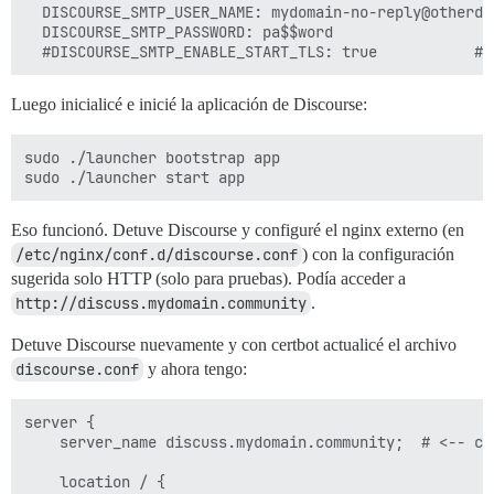
  DISCOURSE_SMTP_USER_NAME: mydomain-no-reply@otherdom
  DISCOURSE_SMTP_PASSWORD: pa$$word

Luego inicialicé e inicié la aplicación de Discourse:
sudo ./launcher bootstrap app

Eso funcionó. Detuve Discourse y configuré el nginx externo (en
/etc/nginx/conf.d/discourse.conf
) con la configuración
sugerida solo HTTP (solo para pruebas). Podía acceder a
http://discuss.mydomain.community
.
Detuve Discourse nuevamente y con certbot actualicé el archivo
discourse.conf
y ahora tengo:
server {

	server_name discuss.mydomain.community;  # <-- cambiar esto

	location / {
