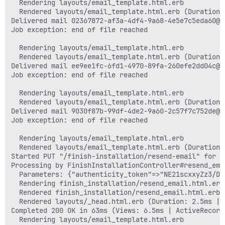
  Rendering layouts/email_template.html.erb

  Rendered layouts/email_template.html.erb (Duration:
Delivered mail 02367872-af3a-4df4-9a68-4e5e7c5eda60@d
Job exception: end of file reached

  Rendering layouts/email_template.html.erb

  Rendered layouts/email_template.html.erb (Duration:
Delivered mail ee9ee1fc-6fd1-4970-89fa-260efe2dd04c@d
Job exception: end of file reached

  Rendering layouts/email_template.html.erb

  Rendered layouts/email_template.html.erb (Duration:
Delivered mail 9030f87b-99df-4de2-9a60-2c57f7c752de@d
Job exception: end of file reached

  Rendering layouts/email_template.html.erb

  Rendered layouts/email_template.html.erb (Duration:
Started PUT "/finish-installation/resend-email" for R
Processing by FinishInstallationController#resend_emai
  Parameters: {"authenticity_token"=>"NE21scxxyZz3/Dx
  Rendering finish_installation/resend_email.html.erb
  Rendered finish_installation/resend_email.html.erb 
  Rendered layouts/_head.html.erb (Duration: 2.5ms | A
Completed 200 OK in 63ms (Views: 6.5ms | ActiveRecord
  Rendering layouts/email_template.html.erb
