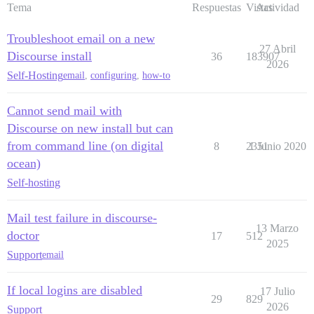
Tema
Respuestas
Vistas
Actividad
Troubleshoot email on a new
27 Abril
Discourse install
36
183907
2026
Self-Hosting
email
,
configuring
,
how-to
Cannot send mail with
Discourse on new install but can
from command line (on digital
8
2351
1 Junio 2020
ocean)
Self-hosting
Mail test failure in discourse-
13 Marzo
doctor
17
512
2025
Support
email
If local logins are disabled
17 Julio
29
829
2026
Support