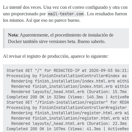
Lo intenté dos veces. Una vez con el correo configurado y otra con
uno proporcionado por
mail-tester.com
. Los resultados fueron
los mismos. Así que eso no parece bueno.
Nota
: Aparentemente, el procedimiento de instalación de
Docker también sirve versiones beta. Bueno saberlo.
Al revisar el registro de producción, aparece lo siguiente:
Started GET "/" for REDACTED-IP at 2020-09-03 06:21:57
Processing by FinishInstallationController#index as HT
  Rendering finish_installation/index.html.erb within
  Rendered finish_installation/index.html.erb within 
  Rendered layouts/_head.html.erb (Duration: 15.7ms |
Completed 200 OK in 323ms (Views: 140.3ms | ActiveRec
Started GET "/finish-installation/register" for REDAC
Processing by FinishInstallationController#register as
  Rendering finish_installation/register.html.erb wit
  Rendered finish_installation/register.html.erb with
  Rendered layouts/_head.html.erb (Duration: 22.3ms |
Completed 200 OK in 107ms (Views: 41.3ms | ActiveReco