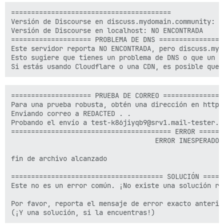
========================================

Versión de Discourse en discuss.mydomain.community: D
Versión de Discourse en localhost: NO ENCONTRADA

==================== PROBLEMA DE DNS =================
Este servidor reporta NO ENCONTRADA, pero discuss.myd
Esto sugiere que tienes un problema de DNS o que un p
==================== PRUEBA DE CORREO ================
Para una prueba robusta, obtén una dirección en http:
Enviando correo a REDACTED . . 

Probando el envío a test-k86jiyqb9@srv1.mail-tester.c
======================================== ERROR ======
                                    ERROR INESPERADO

fin de archivo alcanzado

====================================== SOLUCIÓN =====
Este no es un error común. ¡No existe una solución rec
Por favor, reporta el mensaje de error exacto anterio