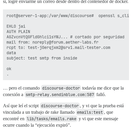
sí, logré enviarme un correo desde dentro del contenedor de docker.
    Timeout   : 7200 (sec)

    Verify return code: 0 (ok)

    Extended master secret: no

root@server-1-app:/var/www/discourse#  openssl s_clie
---

250 STARTTLS

EHLO jai

^C

AUTH PLAIN

root@server-1-app:/var/www/discourse# 

AGZvcnVtQGFldGhlci1sYWJ... # cortado por seguridad

root@server-1-app:/var/www/discourse# 

mail from: noreply@forum.aether-labs.fr

rcpt to: test-j0erqjxm2@srv1.mail-tester.com

data

subject: test smtp from inside

ok

… pero el comando
discourse-doctor
todavía me dice que la
conexión a
smtp-relay.sendinblue.com:587
falló.
Así que leí el script
discourse-doctor
, y vi que la prueba está
vinculada a un trabajo de rake llamado
emails:test
, que
encontré en
lib/tasks/emails.rake
y vi que este mensaje
ocurre cuando la “ejecución expiró”.