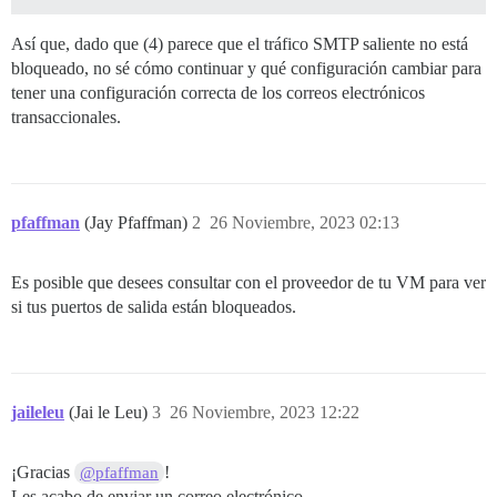
cs4i/6plivGmBsH94qIcl+PbHm1wJFSodDvahKuP0xZbBcynel9cIe
qJnB7sqK3Fpda98EY4x5kYbbiKJ2CaMABD8WZBEbJglTY3cmZkpI6m
Así que, dado que (4) parece que el tráfico SMTP saliente no está
O+jp2fw7cFda+vzUmBmd8z1i7dZbB7Oj4Wy/SjT0SPbousz7JXXBh2
bloqueado, no sé cómo continuar y qué configuración cambiar para
8mhjeQmLZMCnvL74zxFfuB44v4X0SIfQPjSgZy8vTYYMrSn40pzLbL
ratD0fgmtozDRDWw

tener una configuración correcta de los correos electrónicos
-----END CERTIFICATE-----

transaccionales.
subject=CN = *.sendinblue.com

issuer=C = GB, ST = Greater Manchester, L = Salford, 
---

pfaffman
(Jay Pfaffman)
2
26 Noviembre, 2023 02:13
No client certificate CA names sent

Peer signing digest: SHA512

Peer signature type: RSA

Es posible que desees consultar con el proveedor de tu VM para ver
Server Temp Key: ECDH, P-256, 256 bits

si tus puertos de salida están bloqueados.
---

SSL handshake has read 5482 bytes and written 476 byte
Verification: OK

---

New, TLSv1.2, Cipher is ECDHE-RSA-AES128-GCM-SHA256

Server public key is 2048 bit

jaileleu
(Jai le Leu)
3
26 Noviembre, 2023 12:22
Secure Renegotiation IS supported

Compression: NONE

Expansion: NONE

¡Gracias
!
@pfaffman
No ALPN negotiated

Les acabo de enviar un correo electrónico.