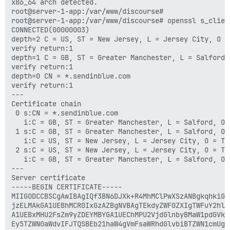
x86_64 arch detected.

root@server-1-app:/var/www/discourse# 

root@server-1-app:/var/www/discourse# openssl s_clien
CONNECTED(00000003)

depth=2 C = US, ST = New Jersey, L = Jersey City, O =
verify return:1

depth=1 C = GB, ST = Greater Manchester, L = Salford,
verify return:1

depth=0 CN = *.sendinblue.com

verify return:1

---

Certificate chain

 0 s:CN = *.sendinblue.com

   i:C = GB, ST = Greater Manchester, L = Salford, O 
 1 s:C = GB, ST = Greater Manchester, L = Salford, O 
   i:C = US, ST = New Jersey, L = Jersey City, O = Th
 2 s:C = US, ST = New Jersey, L = Jersey City, O = Th
   i:C = GB, ST = Greater Manchester, L = Salford, O 
---

Server certificate

-----BEGIN CERTIFICATE-----

MIIGODCCBSCgAwIBAgIQf3BN6DJXk+R4MhMClPwXSzANBgkqhkiG9w
jzELMAkGA1UEBhMCR0IxGzAZBgNVBAgTEkdyZWF0ZXIgTWFuY2hlc3
A1UEBxMHU2FsZm9yZDEYMBYGA1UEChMPU2VjdGlnbyBMaW1pdGVkMT
Ey5TZWN0aWdvIFJTQSBEb21haW4gVmFsaWRhdGlvbiBTZWN1cmUgU2