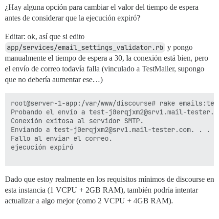
¿Hay alguna opción para cambiar el valor del tiempo de espera
antes de considerar que la ejecución expiró?
Editar: ok, así que si edito
app/services/email_settings_validator.rb
y pongo
manualmente el tiempo de espera a 30, la conexión está bien, pero
el envío de correo todavía falla (vinculado a TestMailer, supongo
que no debería aumentar ese…)
root@server-1-app:/var/www/discourse# rake emails:tes
Probando el envío a test-j0erqjxm2@srv1.mail-tester.c
Conexión exitosa al servidor SMTP.

Enviando a test-j0erqjxm2@srv1.mail-tester.com. . . 

Fallo al enviar el correo.

ejecución expiró

Dado que estoy realmente en los requisitos mínimos de discourse en
esta instancia (1 VCPU + 2GB RAM), también podría intentar
actualizar a algo mejor (como 2 VCPU + 4GB RAM).