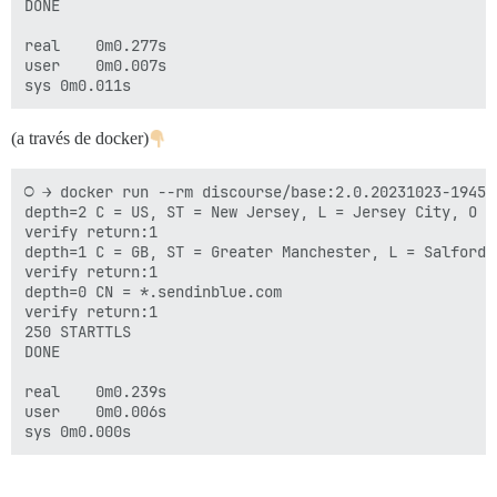
DONE

real	0m0.277s

user	0m0.007s

(a través de docker)
○ → docker run --rm discourse/base:2.0.20231023-1945 
depth=2 C = US, ST = New Jersey, L = Jersey City, O =
verify return:1

depth=1 C = GB, ST = Greater Manchester, L = Salford,
verify return:1

depth=0 CN = *.sendinblue.com

verify return:1

250 STARTTLS

DONE

real	0m0.239s

user	0m0.006s
