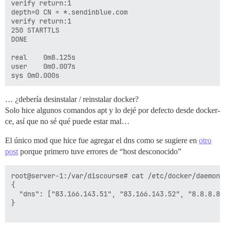
verify return:1

depth=0 CN = *.sendinblue.com

verify return:1

250 STARTTLS

DONE

real	0m8.125s

user	0m0.007s

… ¿debería desinstalar / reinstalar docker?
Solo hice algunos comandos apt y lo dejé por defecto desde docker-
ce, así que no sé qué puede estar mal…
El único mod que hice fue agregar el dns como se sugiere en
otro
post
porque primero tuve errores de “host desconocido”
root@server-1:/var/discourse# cat /etc/docker/daemon.j
{

  "dns": ["83.166.143.51", "83.166.143.52", "8.8.8.8"]
}
