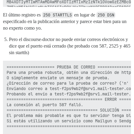
MB4XDTIyMTIwMTAwMDAwMFoXDTIzMTIxMzIzNTk1OVowGzEZMBcGA1
ZW5kaW5ibHVlLmNvbTCCASIwDQYJKoZIhvcNAQEBBQADggEPADCCAQ
RK7t+EAo9Vtl+7laiPy2QTvaxT7WLrLGNGzSzorOBTKkjpjEOveSaa
El último registro es
250 STARTTLS
en lugar de
250 DSN
n4Q/eVQdjggQqFrUAYAN7aXa83K9zYMrSAzsPzg/k3O5iXl3GC5KT3
especificado en la publicación anterior y parece estar bien para un
oljczFaYDdhLr6iovk03DXQB0hMmfX3RLJyqYmyGEshoJwSAMTfW06
no experto como yo.
tKngYEQMx/IC/WsFKuJ8t2AKaK7xZyEklQqJ95j9lzbfP27VNIkfcZ
xgkpsys8LiH5P1MUAEq4fmOE9IIkewGYMAuKSRyzH1DdgeDvMW8RYc
W/515j9q6f1OLQPK1zUCAwEAAaOCAwEwggL9MB8GA1UdIwQYMBaAFI
Pero el discourse-doctor no puede enviar correos electrónicos y
d+mb+ZsF4bgBjWHhMB0GA1UdDgQWBBQt3X5DvoJzqs7qZ1t/7m1fRP
dice que el puerto está cerrado (he probado con 587, 2525 y 465
Hq8BAf8EBAMCBaAwDAYDVR0TAQH/BAIwADAdBgNVHSUEFjAUBggrBg
sin starttls)
KwYBBQUHAwIwSQYDVR0gBEIwQDA0BgsrBgEEAbIxAQICBzAlMCMGCC
FhdodHRwczovL3NlY3RpZ28uY29tL0NQUzAIBgZngQwBAgEwgYQGCC
BHgwdjBPBggrBgEFBQcwAoZDaHR0cDovL2NydC5zZWN0aWdvLmNvbS
==================== PRUEBA DE CORREO ================
UlNBRG9tYWluVmFsaWRhdGlvblNlY3VyZVNlcnZlckNBLmNydDAjBg
Para una prueba robusta, obtén una dirección de http:
AYYXaHR0cDovL29jc3Auc2VjdGlnby5jb20wKwYDVR0RBCQwIoIQKi
O simplemente envíate un mensaje de prueba.

bHVlLmNvbTIOc2VuZGluYmx1ZS5jb20wggF9BgorBgEEAdZ5AgQCBI
¿Dirección de correo para la prueba de correo? ('n' p
ZwB1AK33vvp8/xDIi509nB4+GGq0Zyldz7EMJMqFhjTr3IKKAAABhM
Enviando correo a test-f2ps9wb2f@srv1.mail-tester.com.
AEYwRAIgLXDREGRQg02jNvL1Vvuwmbc8G1OpnwgHOsWKB/Gi5hQCIE
Probando el envío a test-f2ps9wb2f@srv1.mail-tester.c
nBNawCpH/ppW57f49W90ecV0Ng2qHWs9AHcAejKMVNi3LbYg6jjgUh
======================================== ERROR ======
TTvSK8E6V6NS61IAAAGEzoAX8gAABAMASDBGAiEAzTTpiWsKzHjVN7
La conexión al puerto 587 falló.

17jAlGb8/LvgNuyb+yoCIQD4W8vpQd7aoLwFL1ZuuEh3zhrDL/iNa1
====================================== SOLUCIÓN =====
hQB1AOg+0No+9QY1MudXKLyJa8kD08vREWvs62nhd31tBr1uAAABhM
El problema más probable es que tu servidor tenga blo
AEYwRAIgaLYUtDrQms9/CbKsZIsJ0ootg6Swnori9rmkiQlZklwCIC
Si estás utilizando un servicio como Mailgun o Sendgr
thR3zAcjsEd4o1hXgMjEjM3ct4T1WDLdMA0GCSqGSIb3DQEBCwUAA4
=====================================================
keEDvt4AG0j9CgcP+QrZliJMsKNz7YR8Mt+NJiXr69Kg/hZNvw5aTo