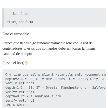
Jai le Leu:
~1 segundo fuera
Esto es razonable.
Parece que tienes algo fundamentalmente roto con la red de
contenedores… estos dos comandos deberían tomar la misma
cantidad de tiempo:
(desde el host)
○ → time openssl s_client -starttls smtp -connect smt
depth=2 C = US, ST = New Jersey, L = Jersey City, O =
verify return:1

depth=1 C = GB, ST = Greater Manchester, L = Salford,
verify return:1

depth=0 CN = *.sendinblue.com

verify return:1

250 STARTTLS
