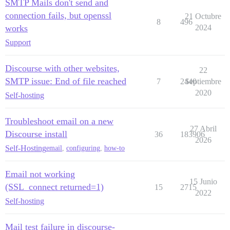
SMTP Mails don't send and
connection fails, but openssl
21 Octubre
8
496
works
2024
Support
Discourse with other websites,
22
SMTP issue: End of file reached
7
2440
Septiembre
2020
Self-hosting
Troubleshoot email on a new
27 Abril
Discourse install
36
183906
2026
Self-Hosting
email
,
configuring
,
how-to
Email not working
15 Junio
(SSL_connect returned=1)
15
2715
2022
Self-hosting
Mail test failure in discourse-