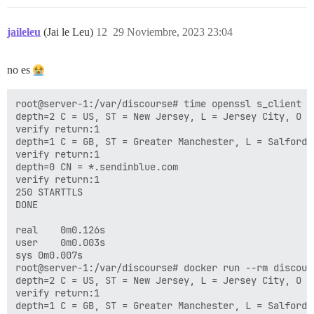
jaileleu
(Jai le Leu)
12
29 Noviembre, 2023 23:04
no es
root@server-1:/var/discourse# time openssl s_client -
depth=2 C = US, ST = New Jersey, L = Jersey City, O =
verify return:1

depth=1 C = GB, ST = Greater Manchester, L = Salford,
verify return:1

depth=0 CN = *.sendinblue.com

verify return:1

250 STARTTLS

DONE

real	0m0.126s

user	0m0.003s

sys	0m0.007s

root@server-1:/var/discourse# docker run --rm discour
depth=2 C = US, ST = New Jersey, L = Jersey City, O =
verify return:1

depth=1 C = GB, ST = Greater Manchester, L = Salford,