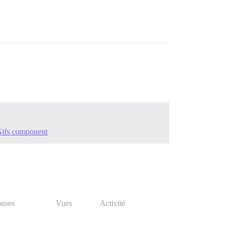
Gifs component
nses
Vues
Activité