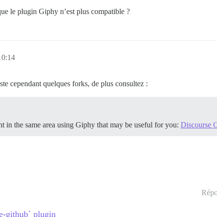
 que le plugin Giphy n’est plus compatible ?
10:14
ste cependant quelques forks, de plus consultez :
nt in the same area using Giphy that may be useful for you:
Discourse 
Répo
e-github` plugin