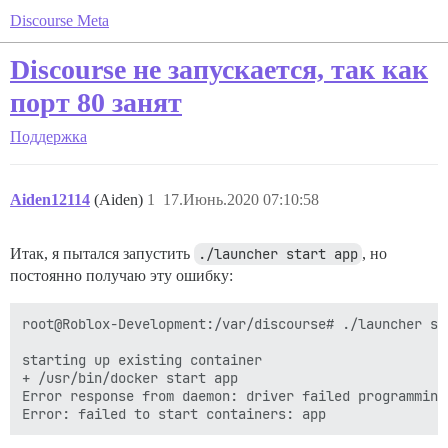
Discourse Meta
Discourse не запускается, так как
порт 80 занят
Поддержка
Aiden12114
(Aiden)
1
17.Июнь.2020 07:10:58
Итак, я пытался запустить
./launcher start app
, но
постоянно получаю эту ошибку:
root@Roblox-Development:/var/discourse# ./launcher sta
starting up existing container

+ /usr/bin/docker start app

Error response from daemon: driver failed programming