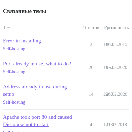
Связанные темы
Тема
Ответов
Просм.
Активность
Error in installing
2
1860
04.05.2015
Self-hosting
Port already in use, what to do?
26
19751
06.03.2020
Self-hosting
Address already in use during
setup
14
2987
24.02.2020
Self-hosting
Apache took port 80 and caused
Discourse not to start
4
1273
11.03.2018