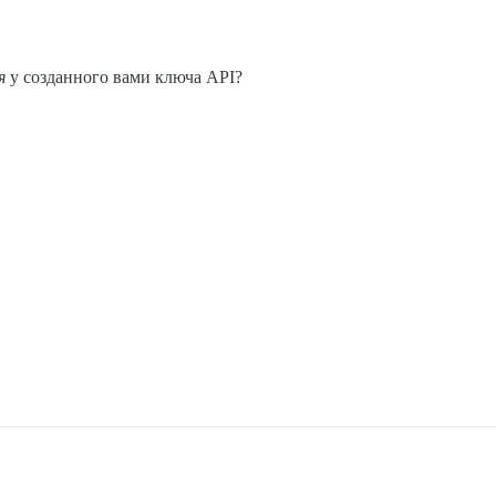
я
у созданного вами ключа API?