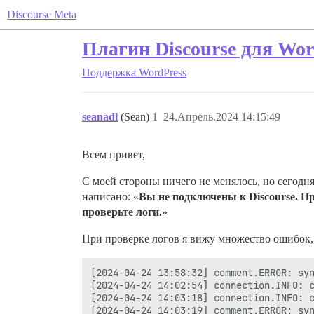
Discourse Meta
Плагин Discourse для Wor
Поддержка
WordPress
seanadl
(Sean)
1
24.Апрель.2024 14:15:49
Всем привет,
С моей стороны ничего не менялось, но сегодня
написано: «
Вы не подключены к Discourse. П
проверьте логи.
»
При проверке логов я вижу множество ошибок, 
[2024-04-24 13:58:32] comment.ERROR: syn
[2024-04-24 14:02:54] connection.INFO: 
[2024-04-24 14:03:18] connection.INFO: 
[2024-04-24 14:03:19] comment.ERROR: syn