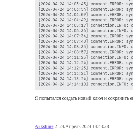
[2024-04-24 14:03:45] comment.ERROR: syn
[2024-04-24 14:03:54] comment.ERROR: syn
[2024-04-24 14:04:09] comment.ERROR: syn
[2024-04-24 14:04:49] comment.ERROR: syn
[2024-04-24 14:05:17] connection.INFO: 
[2024-04-24 14:06:36] connection.INFO: 
[2024-04-24 14:07:34] comment.ERROR: syn
[2024-04-24 14:07:40] comment.ERROR: syn
[2024-04-24 14:08:35] connection.INFO: 
[2024-04-24 14:08:57] comment.ERROR: syn
[2024-04-24 14:11:25] connection.INFO: 
[2024-04-24 14:12:24] comment.ERROR: syn
[2024-04-24 14:12:25] comment.ERROR: syn
[2024-04-24 14:13:21] comment.ERROR: syn
[2024-04-24 14:13:24] comment.ERROR: syn
Я попытался создать новый ключ и сохранить ег
Arkshine
2
24.Апрель.2024 14:43:28