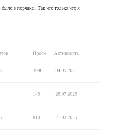
было в порядке). Так что только что я
етов
Просм.
Активность
4
3990
04.05.2021
2
145
28.07.2025
5
810
21.02.2025