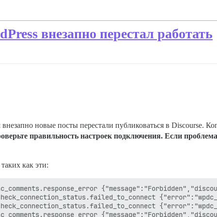
dPress внезапно перестал работать
 внезапно новые посты перестали публиковаться в Discourse. Ког
роверьте правильность настроек подключения. Если проблема
таких как эти:
c_comments.response_error {"message":"Forbidden","discou
check_connection_status.failed_to_connect {"error":"wpdc_
check_connection_status.failed_to_connect {"error":"wpdc_
c_comments.response_error {"message":"Forbidden","discou