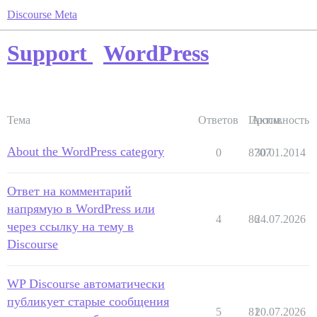
Discourse Meta
Support
WordPress
Тема
Ответов
Просм.
Активность
About the WordPress category
0
8707
30.01.2014
Ответ на комментарий
напрямую в WordPress или
4
86
24.07.2026
через ссылку на тему в
Discourse
WP Discourse автоматически
публикует старые сообщения
5
81
20.07.2026