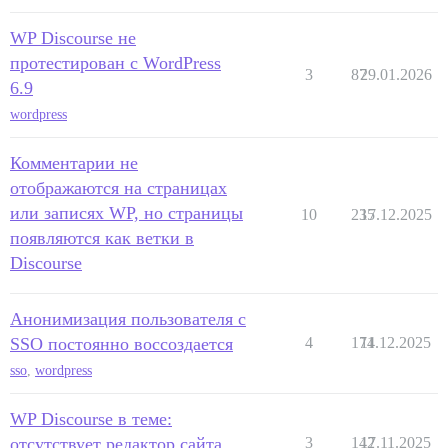
WP Discourse не
протестирован с WordPress
3
87
29.01.2026
6.9
wordpress
Комментарии не
отображаются на страницах
или записях WP, но страницы
10
235
17.12.2025
появляются как ветки в
Discourse
Анонимизация пользователя с
SSO постоянно воссоздается
4
174
11.12.2025
sso
,
wordpress
WP Discourse в теме:
отсутствует редактор сайта
3
142
17.11.2025