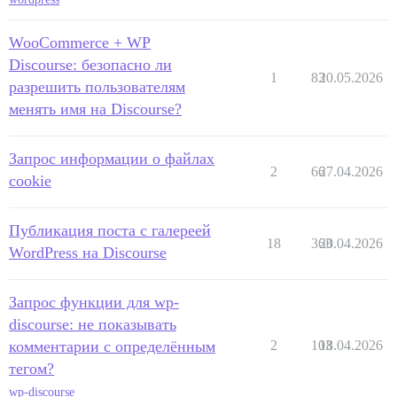
WooCommerce + WP
Discourse: безопасно ли
1
83
20.05.2026
разрешить пользователям
менять имя на Discourse?
Запрос информации о файлах
2
66
27.04.2026
cookie
Публикация поста с галереей
18
363
20.04.2026
WordPress на Discourse
Запрос функции для wp-
discourse: не показывать
комментарии с определённым
2
103
18.04.2026
тегом?
wp-discourse