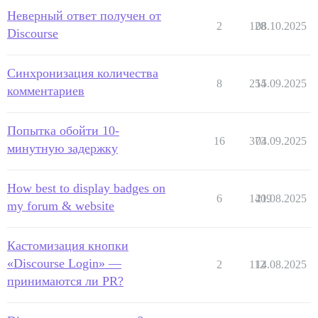
Неверный ответ получен от
2
128
08.10.2025
Discourse
Синхронизация количества
8
254
15.09.2025
комментариев
Попытка обойти 10-
16
373
04.09.2025
минутную задержку
How best to display badges on
6
1409
21.08.2025
my forum & website
Кастомизация кнопки
«Discourse Login» —
2
112
14.08.2025
принимаются ли PR?