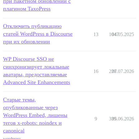
при пакетном обновлении с
плагином TaxoPress
Отключить публикацию
статей WordPress в Discourse
13
1047
04.05.2025
при их обновлении
WP Discourse SSO не
синхронизирует локальные
16
228
07.07.2026
аватары, предоставляемые
Advanced Site Enhancements
Старые темы,
опубликованные через
WordPress Embed, лишены
9
339
05.06.2026
тегов x-robots: noindex и
canonical
wordpress