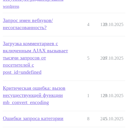
wordpress
Запрос имен вебхуков/
4
132
29.10.2025
несогласованность?
Загрузка комментариев с
включенным AJAX вызывает
тысячи запросов от
5
209
27.10.2025
посетителей с
post_id=undefined
Критическая ошибка: вызов
несуществующей функции
1
123
20.10.2025
mb_convert_encoding
Ошибки запроса категории
8
245
15.10.2025