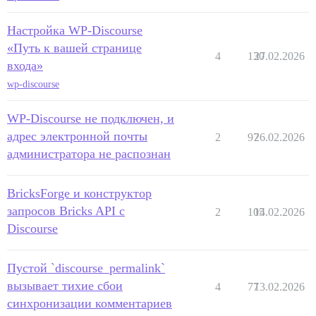
Настройка WP-Discourse
«Путь к вашей странице
4
130
27.02.2026
входа»
wp-discourse
WP-Discourse не подключен, и
адрес электронной почты
2
97
26.02.2026
администратора не распознан
BricksForge и конструктор
запросов Bricks API с
2
105
14.02.2026
Discourse
Пустой `discourse_permalink`
вызывает тихие сбои
4
77
13.02.2026
синхронизации комментариев