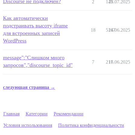
Discourse не подключен?
2
145
28.07.2025
Как автоматически
подстраивать высоту iframe
18
5147
26.06.2025
для встроенных записей
WordPress
message":"Слишком много
7
217
16.06.2025
запросов","discourse_topic_id"
следующая страница →
Главная
Категории
Рекомендации
Условия использования
Политика конфиденциальности